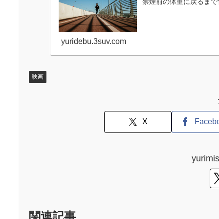
禁煙前の体重に戻るまで
yuridebu.3suv.com
映画
X
Faceb
yuri
関連記事