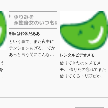
明日は代休だああ
という事で、また夜中に
テンションあげる。 てか
あっと言う間にこんな時
レンタルビデオメモ
間。今日は鼻をフガフガ
いう
借りてきたのをメモメ
させながらマスクと鼻炎
を
モ。 借りたの忘れてまた
の薬を買いに薬局へ。 な
巣
借りてくるトリ頭だか
んだか軽い風邪のような
エデ
ら。ｗさて。まずはこ
の...
コ
れ。 ミリオンダラー・ベ
 ミ
イビークリント・イース
トウッド F・X・トゥール