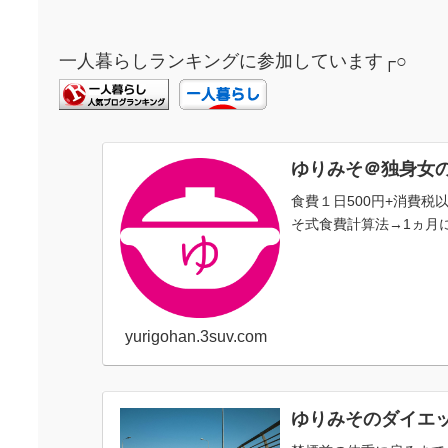
一人暮らしランキングに参加しています┌○
ゆりみそ＠独身女
食費１日500円+消費
そ式食費計算法→1ヵ月に
yurigohan.3suv.com
ゆりみそのダイエ