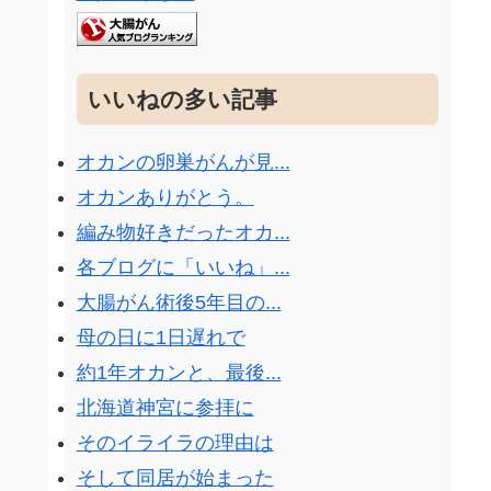
いいねの多い記事
オカンの卵巣がんが見...
オカンありがとう。
編み物好きだったオカ...
各ブログに「いいね」...
大腸がん術後5年目の...
母の日に1日遅れで
約1年オカンと、最後...
北海道神宮に参拝に
そのイライラの理由は
そして同居が始まった