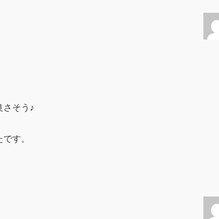
、
さそう♪
たです。