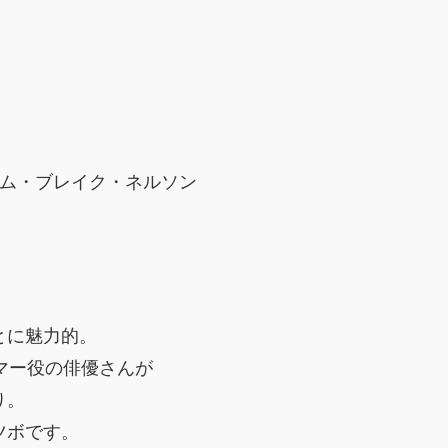
ィム・ブレイク・ネルソン
とに魅力的。
マー役の俳優さんが
り。
ツボです。