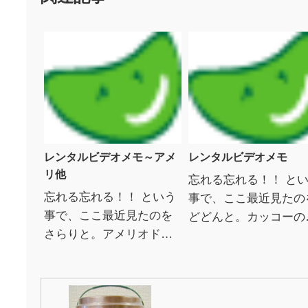
レンタルビデオメモ～アメ
レンタルビデオメモ
リ他
忘れる忘れる！！ と
忘れる忘れる！！ という
事で、ここ最近見たの
事で、ここ最近見たのを
どどんと。カッコーの
さらりと。アメリオドレ
の上で スペシャル・
イ・トトゥ マチュー・カ
ィションジャック・ニ
ソヴィッツ ドミニク・ピ
ルソン ケン・キージー
ノン ビデオメーカー
ロス・フォアマン 1...