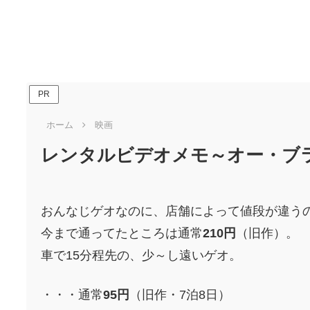
PR
ホーム
映画
レンタルビデオメモ～オー・ブ
おんなじゲオなのに、店舗によって値段が違う
今まで通ってたところは通常
210円
（旧作）。
車で15分程先の、少～し遠いゲオ。
・・・通常
95円
（旧作・7泊8日）