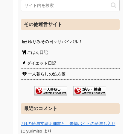
その他運営サイト
ゆりみその日々サバイバル！
ごはん日記
ダイエット日記
一人暮らしの処方箋
最近のコメント
7月の給与支給明細書と、果物バイトの給与も入り
に
yurimiso
より