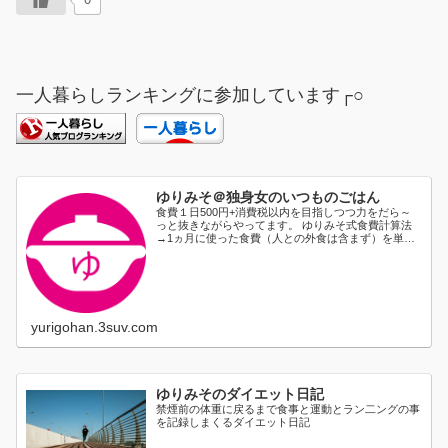
一人暮らしランキングに参加しています┌○
ゆりみそ＠独身女のいつものごはん
食費１日500円+消費税以内を目指しつつ力をだら～
っと抜きながらやってます。 ゆりみそ式食費計算法
→1ヵ月に使った食費（人との外食は含まず）を単純
に日割り...
yurigohan.3suv.com
ゆりみそのダイエット日記
禁煙前の体重に戻るまで食事と運動とラン二ングの事
を記録しまくるダイエット日記