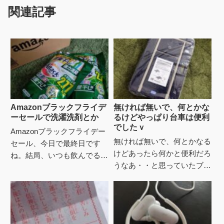
関連記事
Amazonブラックフライデ
無ければ無いで、何とかな
ーセールで洗濯洗剤とか
るけどやっぱり台車は便利
でしたｖ
Amazonブラックフライデー
無ければ無いで、何とかなる
セール、今日で最終日です
けどあったら何かと便利だろ
ね。結局、いつも飲んでる箱
うなあ・・と思っていたブツ
ワインとプロテインを安く買
を買った。はい、台車。ｗナ
った他は洗濯洗剤を。アタッ
ンシン/折りたたみ軽量台車
ク抗菌EX 部屋干し用 洗濯...
100kg荷重/CC-211...