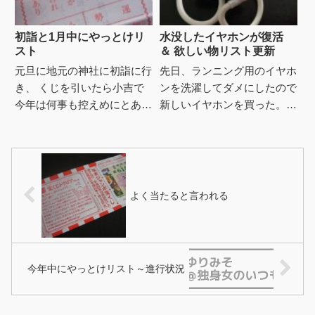
初詣と1月中にやっとけリ
水没したイヤホンが復活
スト
＆ 欲しい物リスト更新
元旦に地元の神社に初詣に行
先日、ランニング用のイヤホ
き、 くじを引いたら小吉で
ンを洗濯してダメにしたので
今年は何事も控えめにとあっ
新しいイヤホンを買った。で
た。そして仕事始めだしと今
も買ったイヤホンが愛用のラ
日北海道神宮へ参拝に行き、
ニングウォッチの音量調節に
くじを引いたら末吉で こ
反応せず、最大量で出力され
ち...
るの...
よく当たると言われる
今年中にやっとけリスト～進行状況