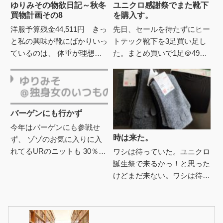
ゆりみその物欲日記～秋冬
ユニクロ感謝祭でまた靴下
買物計画その8
を購入す。
洋服予算残金44,511円 きっ
先日、セールを待たずにヒー
と私の興味が靴にばかりいっ
トテック靴下を3足買い足し
ているのは、 体重が理想よ
た。まとめ買いで1足＠495
り＋3キロ進行で服着てもが
円、これでヒートテックソッ
っかりするからλ.....ﾄﾎﾞｰと、
クスは手持ちと合わせて5
先日私の好き...
足、と安心したのもつかの
間・・...
バーゲンにも行かず
今年はバーゲンにも参戦せ
時は来た。
ず、 ゾゾのお気に入りに入
れてるURのニットも 30％オ
ワシは待っていた。ユニクロ
フ止まりなので買わずに終わ
誕生祭で来るかっ！と思った
りそう。ここ最近、毎日－
けどまだ来ない。ワシは待
5℃前後と札幌は本格的に冬
つ。時は必ず来る。990円
だけ...
（税抜）の五本指ヒートテッ
クソックスが、790円（税