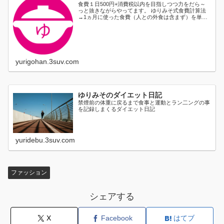
食費１日500円+消費税以内を目指しつつ力をだら～
っと抜きながらやってます。 ゆりみそ式食費計算法
→1ヵ月に使った食費（人との外食は含まず）を単純
に日割り...
yurigohan.3suv.com
ゆりみそのダイエット日記
禁煙前の体重に戻るまで食事と運動とラン二ングの事
を記録しまくるダイエット日記
yuridebu.3suv.com
ファッション
シェアする
X
Facebook
はてブ