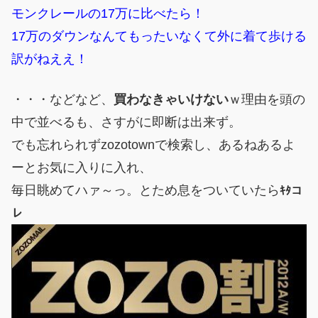
モンクレールの17万に比べたら！
17万のダウンなんてもったいなくて外に着て歩ける
訳がねええ！
・・・などなど、
買わなきゃいけない
ｗ理由を頭の
中で並べるも、さすがに即断は出来ず。
でも忘れられずzozotownで検索し、あるねあるよ
ーとお気に入りに入れ、
毎日眺めてハァ～っ。とため息をついていたら
ｷﾀコ
レ