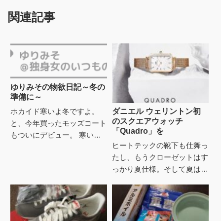
関連記事
ゆりみその物欲日記～冬の
準備に～
ホカイド寒いよ冬ですよ。
ダニエル ウェリントン初
のスクエアウォッチ
と、今年買ったモッズコート
「Quadro」を
もついにデビュー。 寒いの
ヒートテックの靴下も仕舞っ
は嫌いだけど、早く着たかっ
たし、もうクローゼットはす
たからちょっと嬉しい。 今
っかり夏仕様。そして夏は隠
年はUGGのブーツもアウト
れていた手首や首元が出るの
レット...
でアクセサリーの出番も増え
るのですが、ダニエルウェリ
ント...