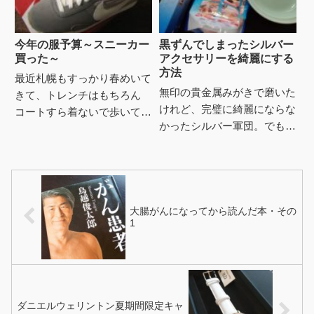
今年の服予算～スニーカー
黒ずんでしまったシルバー
買った～
アクセサリーを綺麗にする
方法
最近札幌もすっかり春めいて
無印の貴金属みがきで磨いた
きて、トレンチはもちろん
けれど、完璧に綺麗にならな
コートすら着ないで歩いてる
かったシルバー軍団。でもシ
人を見るようになってきた。
ルバーは夏にならないと使わ
そんな私は寒がりなのでまだ
ないかな、とそのまま放置し
モッズコートを着てるけど、
てたんだけど、たまたま見て
...
いた...
大腸がんになってから読んだ本・その
1
ダニエルウェリントン夏期間限定キャ