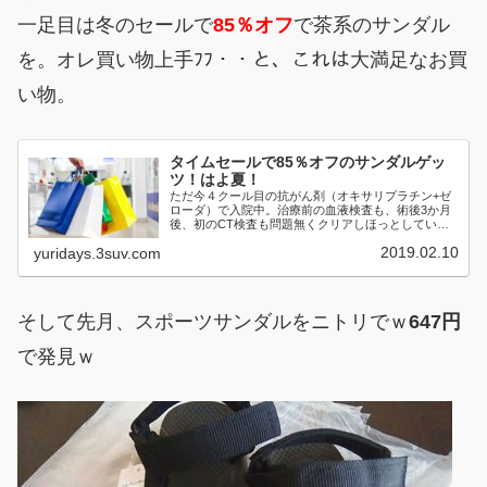
一足目は冬のセールで
85％オフ
で茶系のサンダル
を。オレ買い物上手ﾌﾌ・・と、これは大満足なお買
い物。
タイムセールで85％オフのサンダルゲッ
ツ！はよ夏！
ただ今４クール目の抗がん剤（オキサリプラチン+ゼ
ローダ）で入院中。治療前の血液検査も、術後3か月
後、初のCT検査も問題無くクリアしほっとしている
ところだけ...
2019.02.10
yuridays.3suv.com
そして先月、スポーツサンダルをニトリでｗ
647円
で発見ｗ