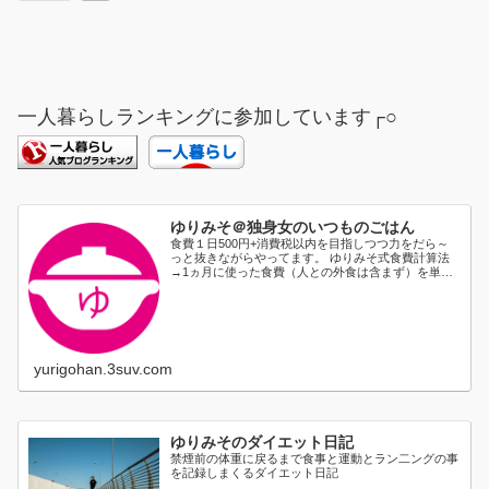
一人暮らしランキングに参加しています┌○
ゆりみそ＠独身女のいつものごはん
食費１日500円+消費税以内を目指しつつ力をだら～
っと抜きながらやってます。 ゆりみそ式食費計算法
→1ヵ月に使った食費（人との外食は含まず）を単純
に日割り...
yurigohan.3suv.com
ゆりみそのダイエット日記
禁煙前の体重に戻るまで食事と運動とラン二ングの事
を記録しまくるダイエット日記