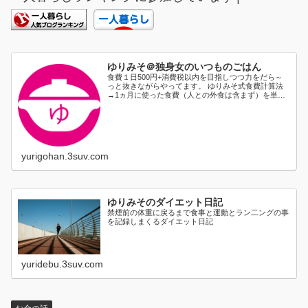
ゆりみそ＠独身女のいつものごはん
食費１日500円+消費税以内を目指しつつ力をだら～
っと抜きながらやってます。 ゆりみそ式食費計算法
→1ヵ月に使った食費（人との外食は含まず）を単純
に日割り...
yurigohan.3suv.com
ゆりみそのダイエット日記
禁煙前の体重に戻るまで食事と運動とラン二ングの事
を記録しまくるダイエット日記
yuridebu.3suv.com