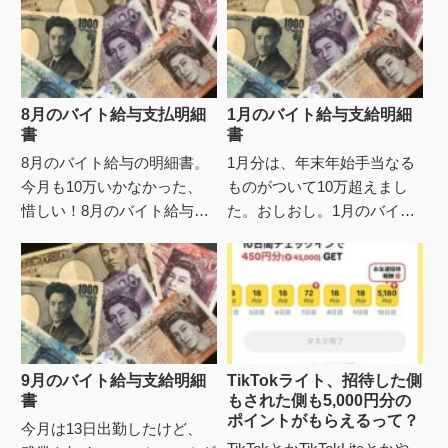
8月のバイト給与支払明細
1月のバイト給与支給明細
書
書
8月のバイト給与の明細書。
1月分は、年末年始手当なる
今月も10万いかなかった、
ものがついて10万超えまし
惜しい！8月のバイト給与差
た。おしおし。1月のバイト
引支給額：99,588円バイトで
給与差引支給額：110,340円
10万超えると助かるんだよ
年末年始手当で13,500円、儲
なあと、ちまちま残業こな...
かったｗしかししば...
9月のバイト給与支給明細
TikTokライト、招待した側
書
もされた側も5,000円分の
ポイントがもらえるって？
今月は13日出勤したけど、