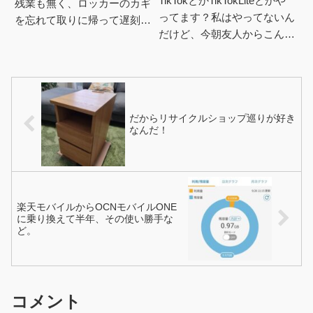
TikTokとかTikTokLiteとかや
残業も無く、ロッカーのカギ
ってます？私はやってないん
を忘れて取りに帰って遅刻に
だけど、今朝友人からこんな
なったりもあり、ちょっと少
ラインが届いたので登録して
な目。9月のバイト給与差引
みた。これ知ってる？10日
支給額：80,604円バイト先...
間チェックイン...
だからリサイクルショップ巡りが好き
なんだ！
楽天モバイルからOCNモバイルONE
に乗り換えて半年、その使い勝手な
ど。
コメント