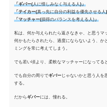
「ギバー(
人に惜しみなく与える人
)」
「テイカー(
真っ先に自分の利益を優先させる人
「マッチャー(
損得のバランスを考える人)
」
私は、何か与えられたら返さなきゃ、と思うマ
何かもたらされたら、過度にならないよう、か
ミングを常に考えてしまう。
でも若い頃より、柔軟なマッチャーになってる
でも自分の周りで
ギバー
じゃないかと思う人を
する。
だから
ギバー
には、憧れる。