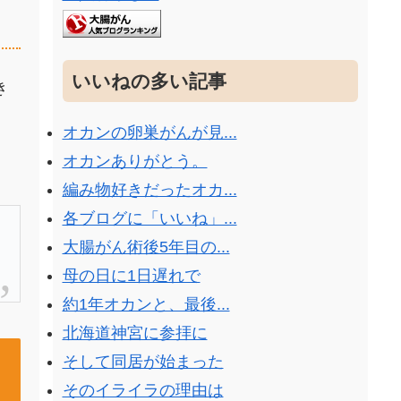
いいねの多い記事
き
オカンの卵巣がんが見...
オカンありがとう。
編み物好きだったオカ...
各ブログに「いいね」...
大腸がん術後5年目の...
母の日に1日遅れで
約1年オカンと、最後...
北海道神宮に参拝に
そして同居が始まった
そのイライラの理由は