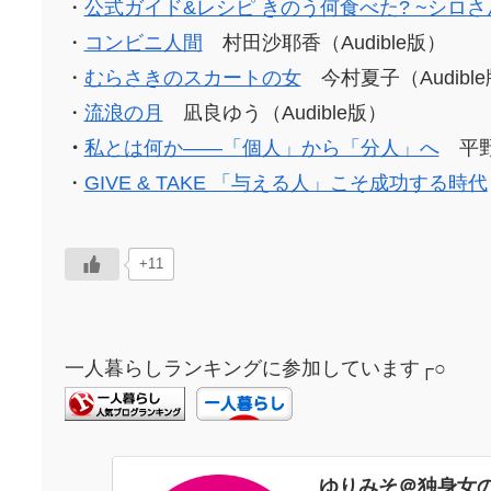
・
公式ガイド&レシピ きのう何食べた? ~シロ
・
コンビニ人間
村田沙耶香（Audible版）
・
むらさきのスカートの女
今村夏子（Audibl
・
流浪の月
凪良ゆう（Audible版）
・
私とは何か――「個人」から「分人」へ
平野
・
GIVE & TAKE 「与える人」こそ成功する時代
+11
一人暮らしランキングに参加しています┌○
ゆりみそ＠独身女