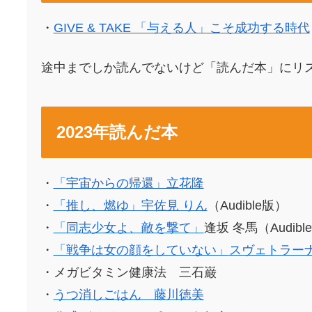
・
GIVE & TAKE 「与える人」こそ成功する時代
途中までしか読んでないけど「読んだ本」にリ
2023年読んだ本
・
「宇宙からの帰還」立花隆
・
「推し、燃ゆ」宇佐見 りん
（Audible版）
・
「同志少女よ、敵を撃て」
逢坂 冬馬（Audibl
・
「戦争は女の顔をしていない」
スヴェトラー
・メガビタミン健康法 三石巌
・
うつ消しごはん 藤川徳美