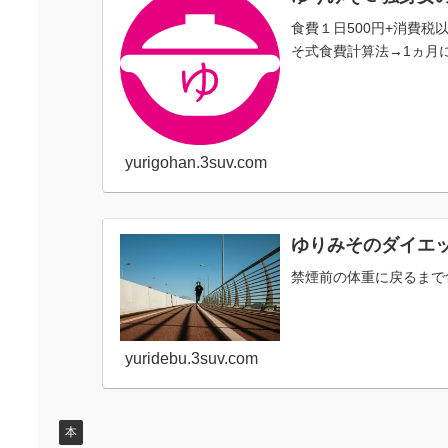
食費１日500円+消費
そ式食費計算法→1ヵ月に
yurigohan.3suv.com
ゆりみそのダイエ
禁煙前の体重に戻るまで
yuridebu.3suv.com
本