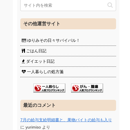
その他運営サイト
ゆりみその日々サバイバル！
ごはん日記
ダイエット日記
一人暮らしの処方箋
最近のコメント
7月の給与支給明細書と、果物バイトの給与も入り
に
yurimiso
より