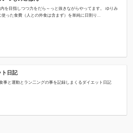
税以内を目指しつつ力をだら～っと抜きながらやってます。 ゆりみ
使った食費（人との外食は含まず）を単純に日割り...
ット日記
食事と運動とラン二ングの事を記録しまくるダイエット日記