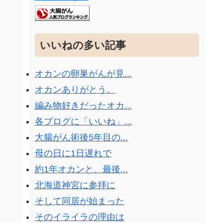
いいねの多い記事
オカンの卵巣がんが見...
オカンありがとう。
編み物好きだったオカ...
各ブログに「いいね」...
大腸がん術後5年目の...
母の日に1日遅れで
約1年オカンと、最後...
北海道神宮に参拝に
そして同居が始まった
そのイライラの理由は