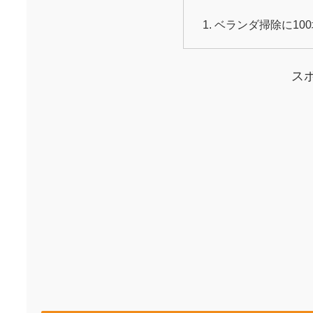
ベランダ掃除に10
ス