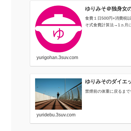
ゆりみそ＠独身女
食費１日500円+消費
そ式食費計算法→1ヵ月に
yurigohan.3suv.com
ゆりみそのダイエ
禁煙前の体重に戻るまで
yuridebu.3suv.com