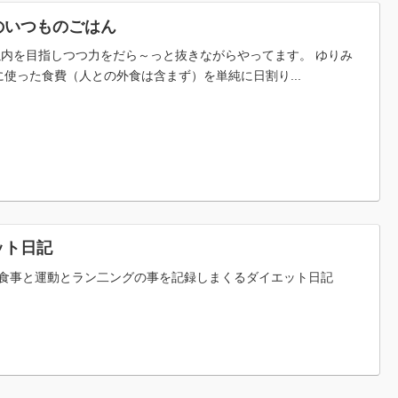
のいつものごはん
税以内を目指しつつ力をだら～っと抜きながらやってます。 ゆりみ
使った食費（人との外食は含まず）を単純に日割り...
ット日記
食事と運動とラン二ングの事を記録しまくるダイエット日記