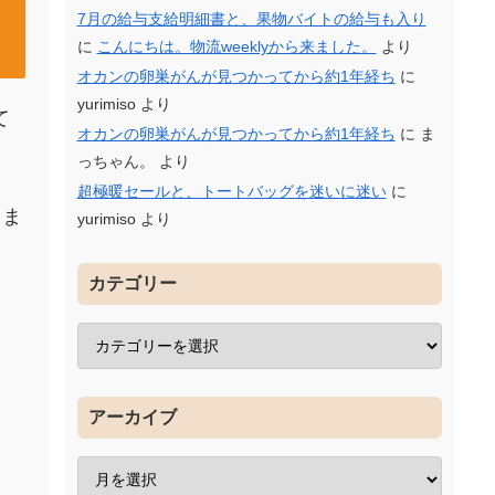
7月の給与支給明細書と、果物バイトの給与も入り
に
こんにちは。物流weeklyから来ました。
より
オカンの卵巣がんが見つかってから約1年経ち
に
yurimiso
より
て
オカンの卵巣がんが見つかってから約1年経ち
に
ま
っちゃん。
より
超極暖セールと、トートバッグを迷いに迷い
に
てま
yurimiso
より
カテゴリー
アーカイブ