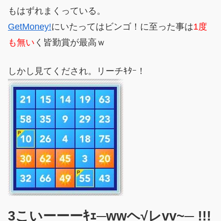
もはずれまくっている。
GetMoney!
にいたってはビンゴ！に至った事は
1度
も無い
く皆勤賞が最高ｗ
しかし見てくだされ。リーチｷﾀｰ！
3こいーーーｷｪ─wwヘ√レvv~─ !!!