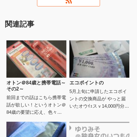
関連記事
オトン＠84歳と携帯電話～
エコポイントの
その2～
5月上旬に申請したエコポイ
前回までの話はこちら携帯電
ントの交換商品が やっと届
話が欲しい！というオトン＠
いたオウｲｪスｖ14,000円分の
84歳の要望に応え、色々調
JCBギフト券と500円分のク
べてワイモバイルのSimplyを
オカード。 ふぇっふぇっ
新規で一括購入し、一番安い
～、となんだか一気に...
プランで契約した。初期投...