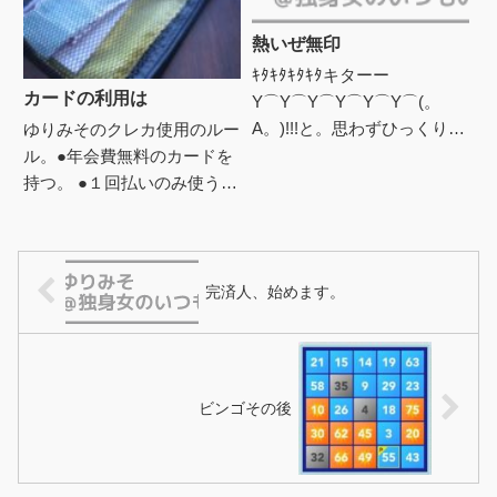
熱いぜ無印
ｷﾀｷﾀｷﾀｷﾀキターー
カードの利用は
Y⌒Y⌒Y⌒Y⌒Y⌒Y⌒(。
A。)!!!と。思わずひっくり返
ゆりみそのクレカ使用のルー
って喜んでしまった無印良品
ル。●年会費無料のカードを
からのメール。 全品
持つ。 ●１回払いのみ使う。
10％OFFの『良品は円高還...
●使った分は、内容により袋
分け予算か現金より抜き →
カード払い分の専用袋に分
別...
完済人、始めます。
ビンゴその後