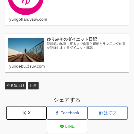
yurigohan.3suv.com
ゆりみそのダイエット日記
禁煙前の体重に戻るまで食事と運動とラン二ングの事
を記録しまくるダイエット日記
yuridebu.3suv.com
やる気上げ
仕事
シェアする
X
Facebook
はてブ
LINE