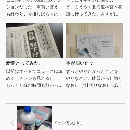
ションだった「車買い替え」
ど、ようやく北海道神宮へ初
も終わり、今後しばらくは大
詣に行ってきた。さすがにも
きな出費の予定も無い予定。
うスイスイお参り出来るんじ
なので金銭的にも先の計画が
ゃない？とトレランリュック
立てやすくなったしと、やる
背負って初詣ラン。今週まる
事リ...
まるバ...
新聞とってみた。
本が届いたｖ
以前はネットでニュースは読
ずっとやりたかったことを、
めるしチラシも見れるし、
やりなさい。昨日から仕切り
じっくり読む時間も無かった
なおし（”仕切りなおし”ばっ
からもったいない！と 新聞
かりですな）で また気持ち
を取ってなかった。しかし、
も新たに1週間目を始めた。
ネットだと自分の興味のある
以前は「自己啓発本」は好き
記事...
で...
イオン導入用に