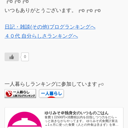
┏o┏o┏o
いつもありがとうございます。┏o┏o┏o
日記・雑談(その他)ブログランキングへ
４０代 自分らしさランキングへ
0
一人暮らしランキングに参加しています┌○
ゆりみそ＠独身女のいつものごはん
食費１日500円+消費税以内を目指しつつ力をだら～
っと抜きながらやってます。 ゆりみそ式食費計算法
→1ヵ月に使った食費（人との外食は含まず）を単純