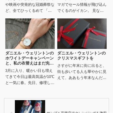
や映画や突発的な冠婚葬祭な
マガでセール情報が飛び込ん
ど、全てひっくるめて 「特
でくるのがイカン。 見なけ
別費」として毎月3万円を計
れば、買おうと思う事も無か
上していた。最初は「服代1
ったかもしれぬが 知らなけ
万円」「美容費3千円」など
れば高い値段の時買うかもし
個別...
れ...
ダニエル・ウェリントンの
ダニエル・ウェリントンの
ホワイトデーキャンペーン
クリスマスギフトを
と、私の衣替えはまだ先で
さすがに年末に街に出ると、
すと
3月に入り、暖かい日も増え
街も歩いてる人も華やかに見
てきて今日は最高気温が10℃
えて、ああもう年末なんだク
と一気に春。先日、修理した
リスマスだよな、と急に実感
ネックレスを引き取りに街中
がわいてきた。今年もクリス
にチラッと出たけど若者はも
マスは安定のぼっち予定だけ
うけっこうな軽装で、引きこ
ど先...
も...
サンプル百貨店でクレンジングを激安