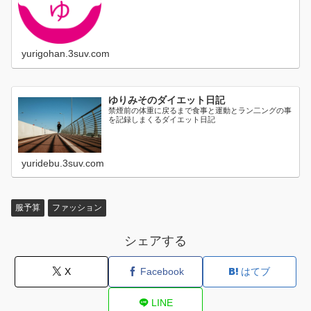
に日割り...
yurigohan.3suv.com
ゆりみそのダイエット日記
禁煙前の体重に戻るまで食事と運動とラン二ングの事
を記録しまくるダイエット日記
yuridebu.3suv.com
服予算
ファッション
シェアする
X
Facebook
はてブ
LINE