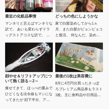
最近の化粧品事情
どっちの色にしようかな
マンネリと言えばマンネリな
家で白髪染めしてから1ヵ
訳で。 あいも変わらずドラ
月、また白髪がピョンピョコ
ッグストアコスな訳で。 し
と復活。 何なんだ、染めた
かもしっかりアインズポイン
のが抜けてしまったという事
ト二倍セールな訳で。 しか
かλ....でもまだ生え際とか根
も届いた葉書持参で10％オ
元じゃなく ちょっとめく
フな...
っ...
顔やせ＆リフトアップにつ
最後の1枚は美容費に
いて熱く語る～2～
8月に4万円分買ったさっぽ
痩せてきて、ほっぺの重みで
ろプレミアム商品券もラスト
ひどくなる法令線もマシにな
1枚。主に食料品や日用品、
ってきたが 顔下半分、アゴ
薬などに使用したけれど、最
のあたりはまだお肉がブ二
後はルースパウダーの購入に