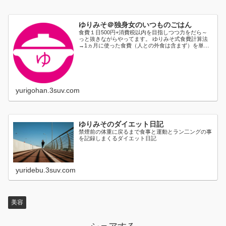
ゆりみそ＠独身女のいつものごはん
食費１日500円+消費税以内を目指しつつ力をだら～
っと抜きながらやってます。 ゆりみそ式食費計算法
→1ヵ月に使った食費（人との外食は含まず）を単純
に日割り...
yurigohan.3suv.com
ゆりみそのダイエット日記
禁煙前の体重に戻るまで食事と運動とラン二ングの事
を記録しまくるダイエット日記
yuridebu.3suv.com
美容