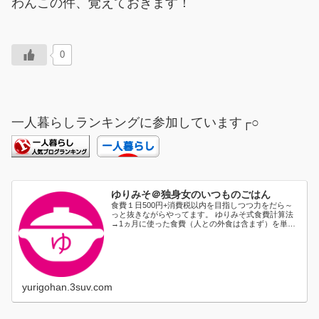
わんこの件、覚えておきます！
0
一人暮らしランキングに参加しています┌○
ゆりみそ＠独身女のいつものごはん
食費１日500円+消費税以内を目指しつつ力をだら～
っと抜きながらやってます。 ゆりみそ式食費計算法
→1ヵ月に使った食費（人との外食は含まず）を単純
に日割り...
yurigohan.3suv.com