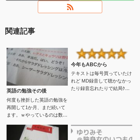
関連記事
今年もABCから
テキストは毎号買っていたけ
れど MD録音して聴かなかっ
たり録音忘れたりで結局ｸﾞ
英語の勉強その後
ﾀﾞｸﾞﾀﾞで 今年も中1決定
何度も挫折した英語の勉強を
λ...... また心入替えて（説得
再開して1か月、まだ続いて
力無）λ......
ます。ｗやっているのは数年
前に録音したＮＨＫラジオの
基礎英語1。 テキストも一年
分、ほぼ使っていないのを見