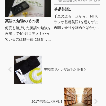
な...
基礎英語1
千里の道も一歩から。 NHK
英語の勉強のその後
ラジオ基礎英語1を懲りずに
再開ｖ会社を辞めたばかりの
何度も挫折した英語の勉強を
頃も挑戦したんだけど 基礎
再開して4か月目突入！やっ
英語1、2、3を録音しながら
ているのは数年前に録音した
聴いてたら その録音作業
ＮＨＫラジオの基礎英語1で
が...
テキストも一年分、ほぼ使っ
ていないのを見ながら、朝コ
ーヒ...
美容院でオンザ眉毛と物欲と
2017年読んだ本ﾒﾓﾒﾓ