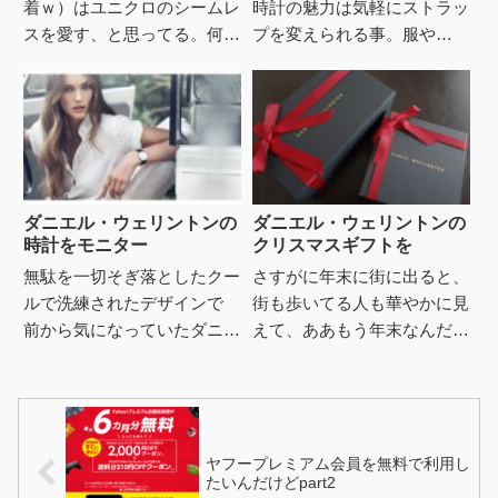
着ｗ）はユニクロのシームレ
時計の魅力は気軽にストラッ
スを愛す、と思ってる。何が
プを変えられる事。服や
良いって、下着のラインが出
TPOに合わせてストラップ
にくい事。でもユニクロです
を変えたり、気分によって変
よ、ユニクロならば定価で買
えたり。肝心のストラップの
うの...
交換もと...
ダニエル・ウェリントンの
ダニエル・ウェリントンの
時計をモニター
クリスマスギフトを
無駄を一切そぎ落としたクー
さすがに年末に街に出ると、
ルで洗練されたデザインで
街も歩いてる人も華やかに見
前から気になっていたダニエ
えて、ああもう年末なんだク
ル・ウェリントンの時計。ダ
リスマスだよな、と急に実感
ニエル・ウェリントン公式サ
がわいてきた。今年もクリス
イト ユナイテッドアローズ
マスは安定のぼっち予定だけ
など...
ど先...
ヤフープレミアム会員を無料で利用し
たいんだけどpart2