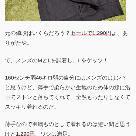
元の値段はいくらだろう？
セールで1,290円
よ、あ
りがたや。
で、メンズのMとLを試着し、Lをゲッツ！
160センチ弱46キロ弱の自分にはメンズのLはン？
と思うけど、薄手で柔らかい生地のため体の線に沿
ってストンと落ちてくれて、全然もったりしなくて
スッキリ着れるのだ。
薄手なので羽織ものとして着れるのは短い間と思う
けど
1,290円
、ワシは満足。