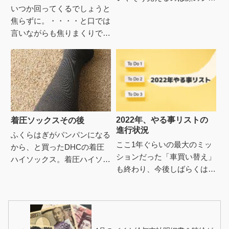
いつか回ってくるでしょうと
とかシミとかそういうんじゃ
焦らずに。・・・・と口では
なくて めっきり増えた白髪
言いながらも焦りまくりで、
のせいだと勝手に分析し、
昨日はバイトのお昼休み中に
自分...
また医療機関を検索。「さっ
ぽろ新型コロナウイルス・ワ
クチ...
2022年、やる事リストの
着圧ソックスその後
進行状況
ふくらはぎがパンパンになる
ここ1年ぐらいの最大のミッ
から、と買ったDHCの着圧
ションだった「車買い替え」
ハイソックス。着圧ハイソッ
も終わり、今後しばらくは大
クス（オープントゥ）2足セ
きな出費の予定も無い予定。
ット 1,500円 ※期間限定
なので金銭的にも先の計画が
キャンペーンで9/14まで...
立てやすくなったしと、やる
事リ...