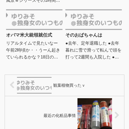
風景ｗシリーズその1時間に
でそのCMを見つけられな...
より、混んでて並ぶぐらいの
ジムのドライヤーをかけると
ころ。 しかしその日はガラ
ガラ...
オバマ米大統領就任式
そのおばちゃんは
リアルタイムで見たいなー
●去年、定年退職した ●去年
午前2時頃か・・うーん起き
暮れに雪で滑って転んで頭を
ていられるかな？18日のリ
打って2週間も入院した ●な
ンカーン記念堂前の広場に集
ので今日も出る時に旦那に走
まった大観衆、 野外コンサ
るなよと言われた（旦那が居
ートに参加した著名なアーテ
る ●旦那にいつも怒られる...
ィス...
観葉植物買ったｖ
最近の化粧品事情