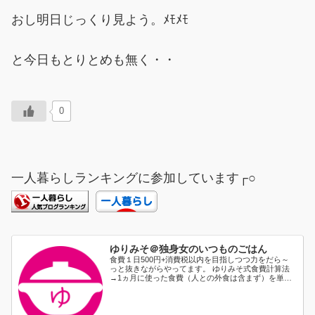
おし明日じっくり見よう。ﾒﾓﾒﾓ
と今日もとりとめも無く・・
0
一人暮らしランキングに参加しています┌○
ゆりみそ＠独身女のいつものごはん
食費１日500円+消費税以内を目指しつつ力をだら～
っと抜きながらやってます。 ゆりみそ式食費計算法
→1ヵ月に使った食費（人との外食は含まず）を単純
に日割り...