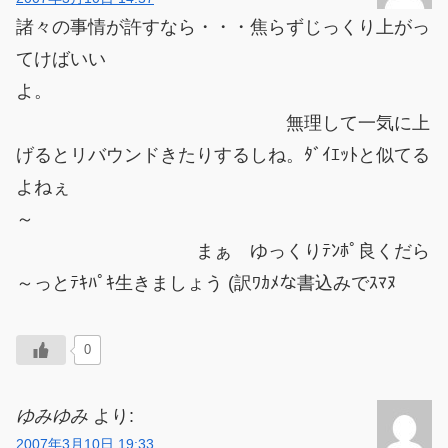
諸々の事情が許すなら・・・焦らずじっくり上がっ
てけばいい
よ。
無理して一気に上
げるとリバウンドきたりするしね。ﾀﾞｲｴｯﾄと似てる
よねぇ
～
まぁ ゆっくりﾃﾝﾎﾟ良くだら
～っとﾃｷﾊﾟｷ生きましょう (訳ﾜｶﾒな書込みでｽﾏﾇ
0
ゆみゆみ
より:
2007年3月10日 19:33