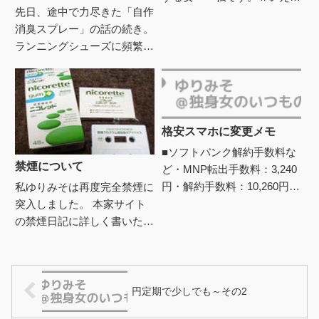
先日、途中で力尽きた「自作
たまたまサイトをチラッと見
消臭スプレー」の話の続き。
たら前のモデルかな、 安い
ランニングシューズに頻繁に
タイプの方が、2枚で690円
ファブリーズとかの消臭スプ
と...
レーを使うので、安く自作出
来ないかなと検索したらミョ
ウバ...
格安スマホに変更メモ
■ソフトバンク解約手数料な
禁煙について
ど・MNP転出手数料：3,240
円・解約手数料：10,260円
私ゆりみそは再度完全禁煙に
（更新月7/21から1ヵ月）■検
突入しました。 本家サイト
討中その1■DMM mobile ■
の禁煙日記に詳しく書いたが
L...
今回は↓に頼りまする・・・
皮膚科の薬（かゆみ止め）も
飲んだのもあるが、 なん
だ...
円定期で少しでも～その2