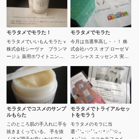
モラタメでモラた！
モラタメでモラた
モラタメでいいもんモラたｖ
今月は当選率高し・・！ 株
株式会社シーヴァ ブランマ
式会社ハウス オブ ローゼ V
ージュ 薬用ホワイトニング
コンシャス エッセンス 実売
パウダーUV50 実売価格
価格 3,990円(税込)ここ数年
2,980円(税込) 今回もらった
で顔の輪郭が明らかにボヤ
パウダーはSPF5...
っ・ダルﾝっ化進行...
モラタメでコスメのサンプ
モラタメでトライアルセッ
ルもらた
トをモラう
このところ肌の手入れに手を
モラタメのモラに当
抜きまくっている。 手を抜
選･ﾟ‘.｡･:･ﾟ‘.｡･:＊:･ﾟ‘☆.｡
くほど調子が良いわけではな
＊:･ﾟ‘☆.｡ココカラファイン