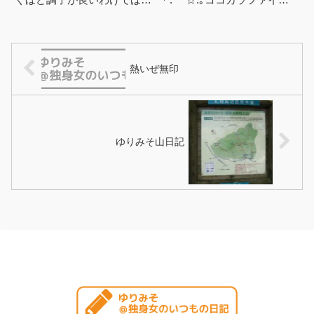
く、いやむしろ 最近まで毎
VIVCO EXスキンケアシリー
日強力な日焼け止めを首まで
ズ トライアルセット(美容オ
しっかり塗りまくっていたせ
イル...
いか...
熱いぜ無印
ゆりみそ山日記