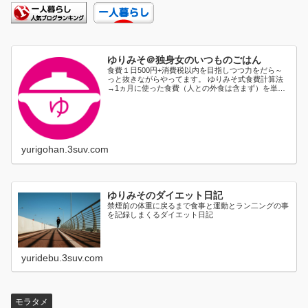
ゆりみそ＠独身女のいつものごはん
食費１日500円+消費税以内を目指しつつ力をだら～
っと抜きながらやってます。 ゆりみそ式食費計算法
→1ヵ月に使った食費（人との外食は含まず）を単純
に日割り...
yurigohan.3suv.com
ゆりみそのダイエット日記
禁煙前の体重に戻るまで食事と運動とラン二ングの事
を記録しまくるダイエット日記
yuridebu.3suv.com
モラタメ