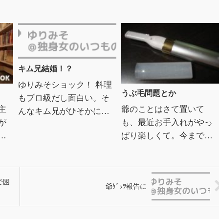
キム兄結婚！？
ゆりみそショック！ 料理
うぶ毛問題とか
もプロ級だし面白い。そ
主
爺のことはさて置いて
んなキム兄がひそかに好
が
も、最近お手入れがやっ
きでした・・まわりがハ
絶
ぱり楽しくて。今まで無
ッピーなのを見たり聞い
(゜
頓着だったけど、角質ケ
たりすると、 心穏やかで
して
アしたらツルツルになっ
はいられない心の狭い三
て気分も上がるし。もっ
十...
で困
爺ｹﾞｯﾂ報告に
.
と自分を大事に大事に扱
おう！と...