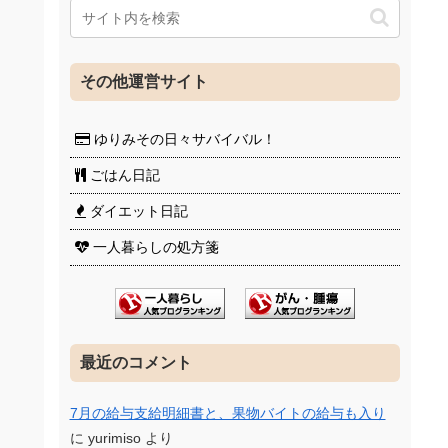
その他運営サイト
ゆりみその日々サバイバル！
ごはん日記
ダイエット日記
一人暮らしの処方箋
最近のコメント
7月の給与支給明細書と、果物バイトの給与も入り
に
yurimiso
より