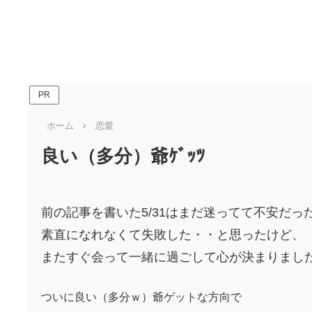
PR
ホーム
恋愛
良い（多分）爺ｹﾞｯﾂ
前の記事を書いた5/31はまだ迷ってて不安だっ
素直になれなくて失敗した・・と思ったけど、
またすぐ会って一緒に過ごして心が決まりまし
ついに良い（多分ｗ）爺ゲットな方向で