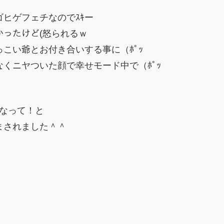
ヒゲフェチなのでｽｷー
かったけど(怒られるｗ
こい爺とお付き合いする事に（ﾎﾟｯ
くニヤついた顔で幸せモード中で（ﾎﾟｯ
になって！と
まされました＾＾