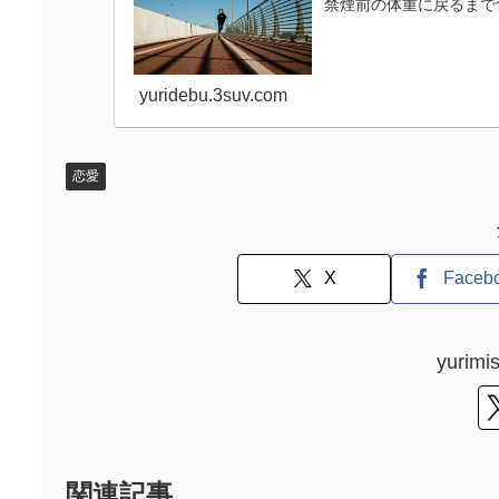
禁煙前の体重に戻るまで
yuridebu.3suv.com
恋愛
X
Faceb
yuri
関連記事