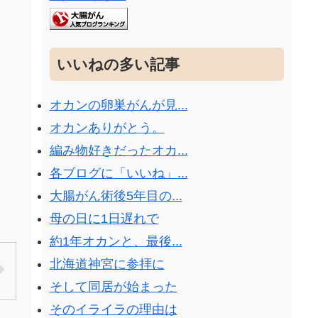
いいねの多い記事
オカンの卵巣がんが見...
オカンありがとう。
編み物好きだったオカ...
各ブログに「いいね」...
大腸がん術後5年目の...
母の日に1日遅れで
約1年オカンと、最後...
北海道神宮に参拝に
そして同居が始まった
そのイライラの理由は