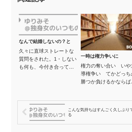
なんで結婚しないの？と
久々に直球ストレートな
一時は権力争いに
質問をされた。1・しない
権力の奪い合い いや
も何も、今付き合ってる
導権争い てかどっち
人が居ない。 2・結婚し
勝つか負けるかならば
たいと思う・思われるが
対負けんぞﾜｼは折れん
一致する相手に出会えな
Д゜)ｸﾜｯと、彼氏に対
かった。 3・そもそも小...
態度を硬化させていた
こんな気持ちはすんごく久しぶり
ら、友人ほぼ全員「な..
る