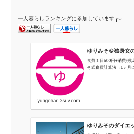
一人暮らしランキングに参加しています┌○
ゆりみそ＠独身女
食費１日500円+消費
そ式食費計算法→1ヵ月に
yurigohan.3suv.com
ゆりみそのダイエ