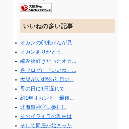
いいねの多い記事
オカンの卵巣がんが見...
オカンありがとう。
編み物好きだったオカ...
各ブログに「いいね」...
大腸がん術後5年目の...
母の日に1日遅れで
約1年オカンと、最後...
北海道神宮に参拝に
そのイライラの理由は
そして同居が始まった