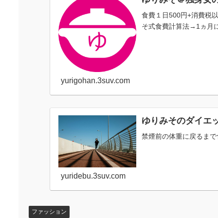
食費１日500円+消費
そ式食費計算法→1ヵ月に
yurigohan.3suv.com
ゆりみそのダイエ
禁煙前の体重に戻るまで
yuridebu.3suv.com
ファッション