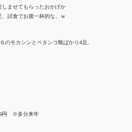
楽しませてもらったおかげか
足、試食でお腹一杯的な。ｗ
Ｇのモカシンとペタンコ靴ばかり4足、
0円
※多分来年