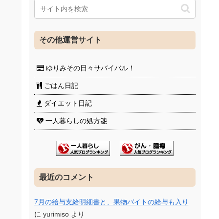
その他運営サイト
ゆりみその日々サバイバル！
ごはん日記
ダイエット日記
一人暮らしの処方箋
最近のコメント
7月の給与支給明細書と、果物バイトの給与も入り
に
yurimiso
より