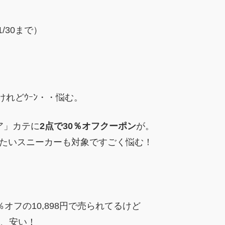
/30まで）
れどｳｰﾝ・・悩む。
ア」カテに
2点で30％オフクーポン
が。
したいスニーカーも対象ですごく悩む！
オフの10,898円で売られてるけど
、安い！