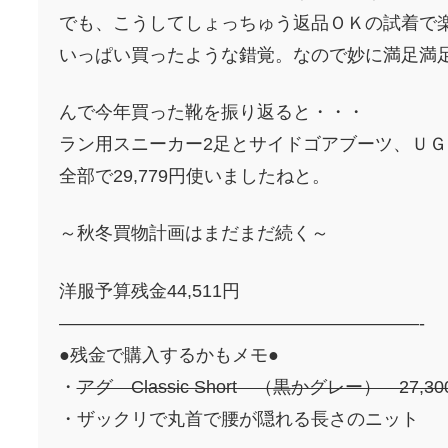
でも、こうしてしょっちゅう返品ＯＫの試着で
いっぱい買ったような錯覚。なので妙に満足満
んで今年買った靴を振り返ると・・・
ラン用スニーカー2足とサイドゴアブーツ、ＵＧ
全部で29,779円使いましたねと。
～秋冬買物計画はまだまだ続く～
洋服予算残金44,511円
————————————————————-
●残金で購入するかもメモ●
・
アグ Classic Short （黒かグレー） 27,30
・ザックリで丸首で腰が隠れる長さのニット