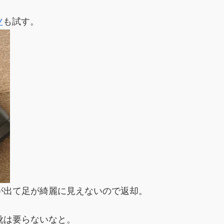
ツ
も試す。
が出て足が綺麗に見えないので返却。
靴は要らないなと。