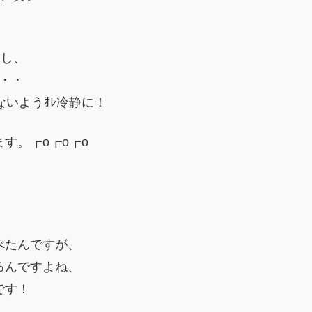
いし、
・・
ないようｵﾚ冷静に！
す。┏o┏o┏o
べたんですが、
るんですよね、
です！