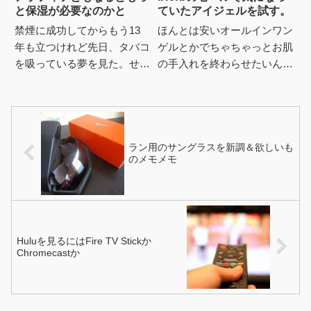
と保湿が必要なのかと
ていたアイジェルを試す。
禁煙に成功してからもう13
ほんとは安いオールインワン
年も立つけれど先日、タバコ
ゲルとかでちゃちゃっとお肌
を吸っている夢を見た。せっ
の手入れを終わらせたいんだ
かく禁煙したのに何で吸っち
けど、自分の最近の肌の劣化
ゃったんだろう、と思いつつ
が怖くなって、せっせとパッ
タバコを吸っている。はっ。
クなんぞしてみたりの日々。
と目...
ピン...
ラン用のサングラスを新調＆欲しいも
のメモメモ
Huluを見るにはFire TV Stickか
Chromecastか