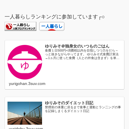
一人暮らしランキングに参加しています┌○
ゆりみそ＠独身女のいつものごはん
食費１日500円+消費税以内を目指しつつ力をだら～
っと抜きながらやってます。 ゆりみそ式食費計算法
→1ヵ月に使った食費（人との外食は含まず）を単純
に日割り...
yurigohan.3suv.com
ゆりみそのダイエット日記
禁煙前の体重に戻るまで食事と運動とラン二ングの事
を記録しまくるダイエット日記
yuridebu.3suv.com