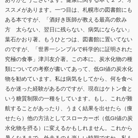
ススメがあります。一つ目は、札幌市の図書館にも
ある本ですが、「酒好き医師が教える最高の飲み
方 太らない、翌日に残らない、病気にならない」
葉石かおり著。もうひとつは、図書館に置いてない
のですが、「世界一シンプルで科学的に証明された
究極の食事」津川友介著。この本に、炭水化物の種
類についての考察が書いてあって、低GI値の炭水化
物を勧めています。私は病気をしてから、何を食べ
るか迷った経験があるのですが、現在はケトン食と
いう糖質制限の一種をしています。もし、これが難
航することがあったり、うまく結果を出せたら（痩
せたら）他の方法としてスローカーボ（低GI値の炭
水化物を摂る）に変えるかもしれません。これから
暑くなるまで、外走るのも楽しい時期ですね。私も