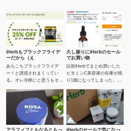
iHerbもブラックフライデ
久し振りにiHerbのセール
ーだから（え
でお買い物
あちこちブラックフライデ
以前iHerbでまとめ買いした
ー！と誘惑されまくってい
ビタミンC美容液の在庫が残
る。オレ冷静にと思うもそう
り1個になってしまった。そ
言えばiHerb、と見ると12/4
ろそろiHerbもブラックフラ
まで25％オフのセー
イデーかなとチラっとのぞく
ル！・・と、愛用してるのを
と、欲しい物リストのピ...
数点購...
アラフィフともなるともっ
iHerbのセールで気になっ