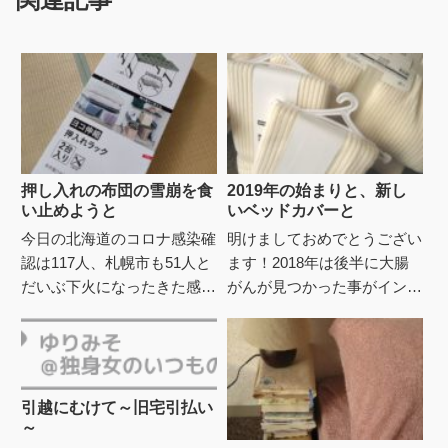
押し入れの布団の雪崩を食
2019年の始まりと、新し
い止めようと
いベッドカバーと
今日の北海道のコロナ感染確
明けましておめでとうござい
認は117人、札幌市も51人と
ます！2018年は後半に大腸
だいぶ下火になったきた感。
がんが見つかった事がインパ
それでも9月末まで緊急事態
クトありすぎて、他は仕事の
宣言が延長されたし、7月に
事ぐらいしか覚えてなかった
はコロナウイルスワクチン
りする(;^ω^)でもがんの...
を...
引越にむけて～旧宅引払い
～