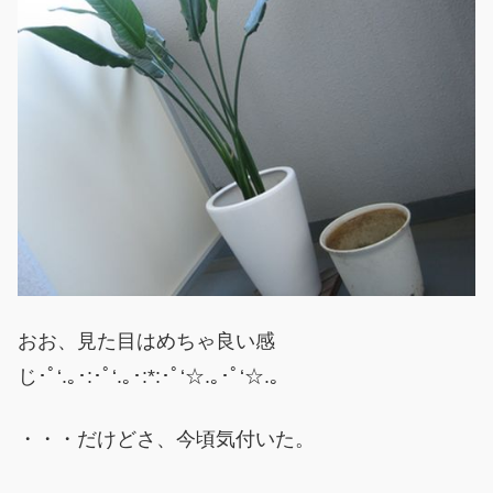
おお、見た目はめちゃ良い感
じ･ﾟ‘.｡･:･ﾟ‘.｡･:*:･ﾟ‘☆.｡･ﾟ‘☆.｡
・・・だけどさ、今頃気付いた。