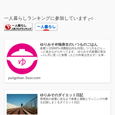
一人暮らしランキングに参加しています┌○
ゆりみそ＠独身女のいつものごはん
食費１日500円+消費税以内を目指しつつ力をだら～
っと抜きながらやってます。 ゆりみそ式食費計算法
→1ヵ月に使った食費（人との外食は含まず）を単純
に日割り...
yurigohan.3suv.com
ゆりみそのダイエット日記
禁煙前の体重に戻るまで食事と運動とラン二ングの事
を記録しまくるダイエット日記