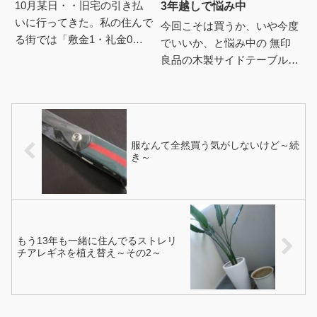
10月某日・・旧宅の引き払
3年越しで悩み中
いに行ってきた。私の住んで
今回こそは買うか、いや今度
る街では「敷金1・礼金0」
でいいか、と悩み中の 無印
が通常。 （2LDK以上になる
良品の木製サイドテーブルベ
と敷2が増える）収めていた
ンチ。 用途として第一。う
敷金1か月分52,000円...
ちの寝床（マットレスのみ）
の照明のっける用に。 今は
本を...
服なんて全然買う気がしないけど～続
き～
もう13年も一緒に住んでるストレリ
チアレギネを植え替え～その2～