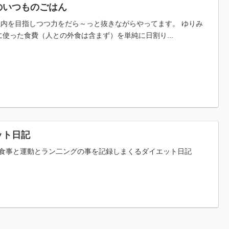
のいつものごはん
税以内を目指しつつ力をだら～っと抜きながらやってます。 ゆりみ
使った食費（人との外食は含まず）を単純に日割り...
ット日記
食事と運動とラン二ングの事を記録しまくるダイエット日記