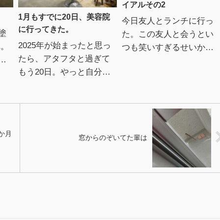
イアルその2
1月もすでに20日、美容院
今日友人とランチに行っ
に行ってきた。
塗
た。この友人と会うとい
2025年が始まったと思っ
れ。
つも笑いすぎるせいか、
たら、アタフタと過ぎて
白
トイレに立って鏡をまじ
もう20日。やっと自分の
白い
まじと見ると必ずｷﾞｮｯと
事が出来そうだと、予約
ラ
する。 そう、目の下に笑
しておいた美容院に行っ
。
い皺が＿|￣|○しか...
てきた。カットは8か月、
白髪染めは1ヶ月半ぶ...
か月
窓からのぞいてた輩は