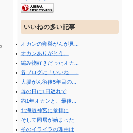
いいねの多い記事
オカンの卵巣がんが見...
っ
オカンありがとう。
編み物好きだったオカ...
各ブログに「いいね」...
大腸がん術後5年目の...
母の日に1日遅れで
約1年オカンと、最後...
北海道神宮に参拝に
そして同居が始まった
そのイライラの理由は