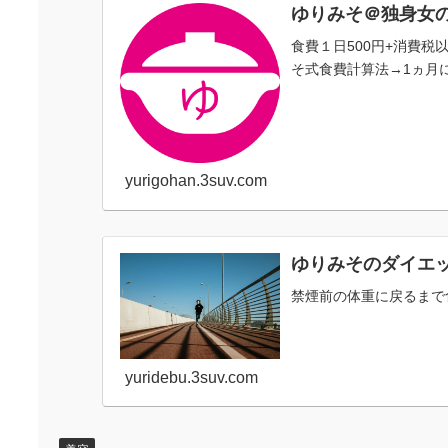
ゆりみそ＠独身女
食費１日500円+消費
そ式食費計算法→1ヵ月に
yurigohan.3suv.com
ゆりみそのダイエ
禁煙前の体重に戻るまで
yuridebu.3suv.com