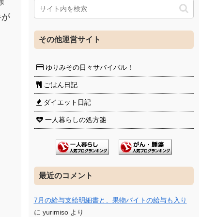
除
手が
その他運営サイト
ゆりみその日々サバイバル！
ごはん日記
ダイエット日記
一人暮らしの処方箋
最近のコメント
7月の給与支給明細書と、果物バイトの給与も入り
に
yurimiso
より