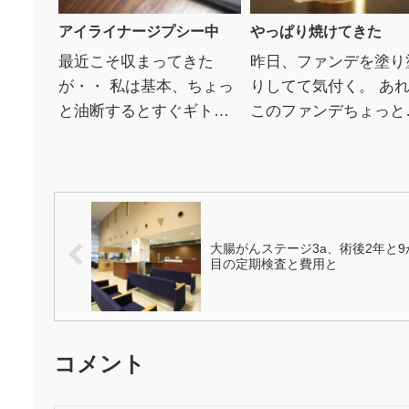
アイライナージプシー中
やっぱり焼けてきた
最近こそ収まってきた
昨日、ファンデを塗り
が・・ 私は基本、ちょっ
りしてて気付く。 あ
と油断するとすぐギトギ
このファンデちょっと
トヌラヌラする ヌラリー
い？ いやファンデが
（オイリー）女である。
というより、じんわり
当然、メイクも目のまわ
ン焼けしてきたようで
りは油断するとすぐパン
今からこれなら夏はま
ダ。...
る...
大腸がんステージ3a、術後2年と9
目の定期検査と費用と
コメント