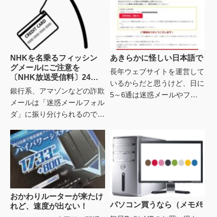
NHKを名乗るフィッシン
あきらかに怪しい日本語で
グメールにご注意を
長年ウェブサイトを運営して
〔NHK放送受信料〕24時
いるからだと思うけど、日に
間以内にご確認いただけれ
銀行系、アマゾンなどの詐欺
5～6通は迷惑メールやフィ
ば、12か月間NHKプラス
メールは「迷惑メールフォル
が無料でお楽しみいただけ
ッシングメールが届きます。
ダ」に振り分けられるので見
ます
ここ最近のその主流は、
もせず捨ててるけれど今日、
90％アマゾンプライム関連
NHKを名乗る怪しいメール
で、残る...
が振り分けられずに目に入
る。〔...
おかわりルーターが来たけ
パソコン買うなら（メモﾒﾓ
れど、速度が出ない！