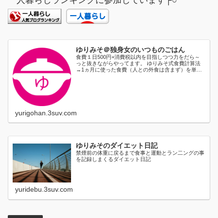
一人暮らしランキングに参加しています┌○
ゆりみそ＠独身女のいつものごはん
食費１日500円+消費税以内を目指しつつ力をだら～
っと抜きながらやってます。 ゆりみそ式食費計算法
→1ヵ月に使った食費（人との外食は含まず）を単純
に日割り...
yurigohan.3suv.com
ゆりみそのダイエット日記
禁煙前の体重に戻るまで食事と運動とラン二ングの事
を記録しまくるダイエット日記
yuridebu.3suv.com