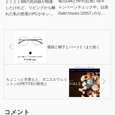
毎日DellとHPのお買い得キ
とくとくBBの光回線が開通
ャンペーンチェック中。以前
したけれど、リビングから離
DellのVostro 220ST↓のセッ
れた私の部屋のPCがネット
トで良いのがあり、 うっか
に繋がらん問題。スマホは家
りポチりそうになったが ど
のどこでもWifi5GHzで繋が
うも光学ド...
るけど、PCの無線ランア...
眼鏡と帽子とパート2（まだ続く
ちょこっと衣替えと、ダニエルウェリ
ントンのPETITEの新色と
コメント