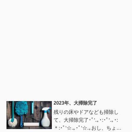
2023年、大掃除完了
残りの床やドアなども掃除し
て、大掃除完了･ﾟ‘.｡･:･ﾟ‘.｡･:
＊:･ﾟ‘☆.｡･ﾟ‘☆.｡おし、ちょっ