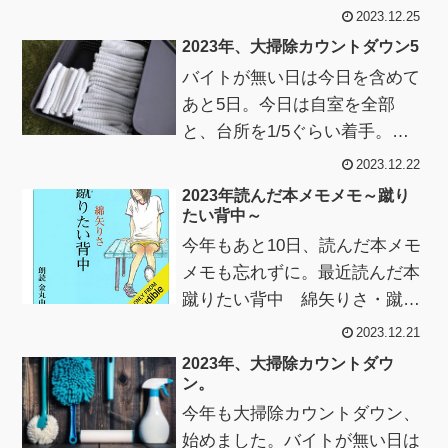
掃除リスト細かく分けて、少し
2023.12.25
ずつでも。玄関・シューズの整
2023年、大掃除カウントダウン5
理、手入れ...
バイトが無い日は今日を含めて
あと5日。今日は自室を全部
と、台所を1/5ぐらい着手。自
室のクローゼットや書類は常に
2023.12.22
整理してるのですぐ終わる。面
2023年読んだ本メモメモ～蹴り
倒だったのは、...
たい背中～
今年もあと10日、読んだ本メモ
メモも忘れずに。最近読んだ本
蹴りたい背中 綿矢りさ・蹴り
たい背中 綿矢りさ（Audible
2023.12.21
版）2003年、史上最年少19歳
2023年、大掃除カウントダウ
で...
ン。
今年も大掃除カウントダウン、
始めました。バイトが無い日は