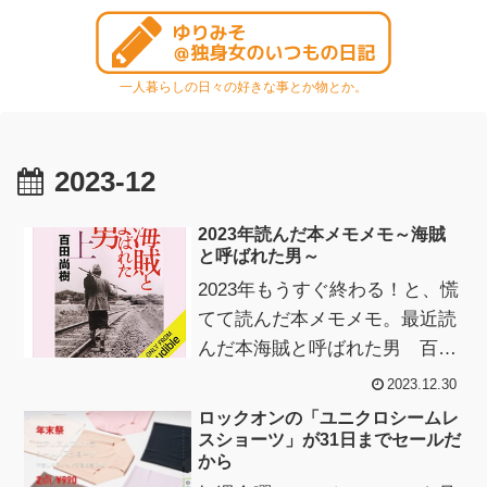
一人暮らしの日々の好きな事とか物とか。
2023-12
2023年読んだ本メモメモ～海賊
と呼ばれた男～
2023年もうすぐ終わる！と、慌
てて読んだ本メモメモ。最近読
んだ本海賊と呼ばれた男 百田
尚樹・海賊と呼ばれた男（上・
2023.12.30
下）百田 尚樹（Audible版）
ロックオンの「ユニクロシームレ
本...
スショーツ」が31日までセールだ
から