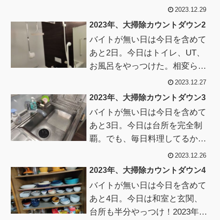
とゆっくりしよう。2023年大掃
2023.12.29
除リスト細かく...
2023年、大掃除カウントダウン2
バイトが無い日は今日を含めて
あと2日。今日はトイレ、UT、
お風呂をやっつけた。相変ら
ず、「こすらず落とす洗剤」を
2023.12.27
スプレーし、「洗剤の要らない
2023年、大掃除カウントダウン3
バスブラシ」で...
バイトが無い日は今日を含めて
あと3日。今日は台所を完全制
覇。でも、毎日料理してるから
年末までにはもう一回はさっと
2023.12.26
やらなきゃなあ。2023年大掃除
2023年、大掃除カウントダウン4
リスト細か...
バイトが無い日は今日を含めて
あと4日。今日は和室と玄関、
台所も半分やっつけ！2023年大