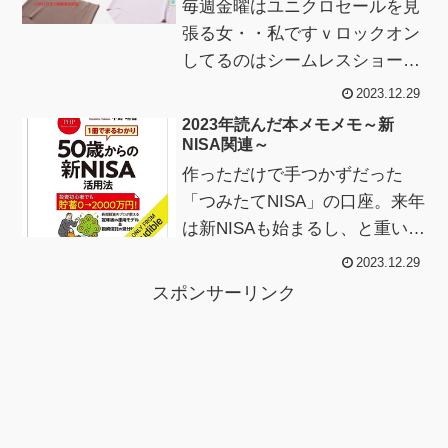
毎週金曜はユニクロセールを見
張る女・・私ですｖロックオン
してるのはシームレスショー
ツ、それが年末セールで期間限
2023.12.29
定企画ですよ31日までです
2023年読んだ本メモメモ～新
よ！・・・と、うっ...
NISA関連～
作っただけで手つかずだった
「つみたてNISA」の口座。来年
は新NISAも始まるし、と重い腰
をあげて関連の本を読んだり
2023.12.29
YouTubeを見たりして旧NISA
スポンサーリンク
の...