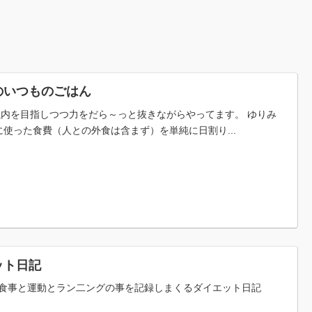
のいつものごはん
税以内を目指しつつ力をだら～っと抜きながらやってます。 ゆりみ
使った食費（人との外食は含まず）を単純に日割り...
ット日記
食事と運動とラン二ングの事を記録しまくるダイエット日記