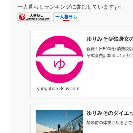
一人暮らしランキングに参加しています┌○
ゆりみそ＠独身女
食費１日500円+消費
そ式食費計算法→1ヵ月に
yurigohan.3suv.com
ゆりみそのダイエ
禁煙前の体重に戻るまで