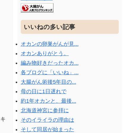
いいねの多い記事
オカンの卵巣がんが見...
オカンありがとう。
編み物好きだったオカ...
各ブログに「いいね」...
大腸がん術後5年目の...
母の日に1日遅れで
約1年オカンと、最後...
北海道神宮に参拝に
ンキ
そのイライラの理由は
そして同居が始まった