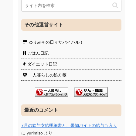
その他運営サイト
ゆりみその日々サバイバル！
ごはん日記
ダイエット日記
一人暮らしの処方箋
最近のコメント
7月の給与支給明細書と、果物バイトの給与も入り
に
yurimiso
より