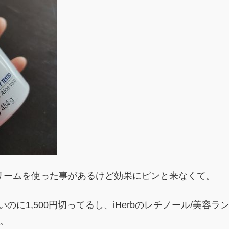
リームを使った事があるけど効果にピンと来なくて。
のに1,500円切ってるし、iHerbのレチノール/美容ラ
。