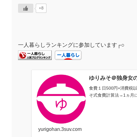
+8
一人暮らしランキングに参加しています┌○
ゆりみそ＠独身女
食費１日500円+消費
そ式食費計算法→1ヵ月に
yurigohan.3suv.com