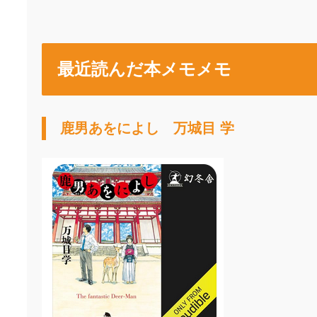
最近読んだ本メモメモ
鹿男あをによし
万城目 学