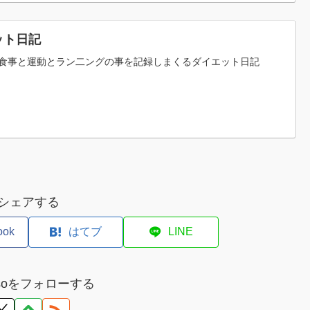
ット日記
食事と運動とラン二ングの事を記録しまくるダイエット日記
シェアする
ook
はてブ
LINE
misoをフォローする