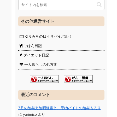
その他運営サイト
ゆりみその日々サバイバル！
ごはん日記
ダイエット日記
一人暮らしの処方箋
最近のコメント
7月の給与支給明細書と、果物バイトの給与も入り
に
yurimiso
より