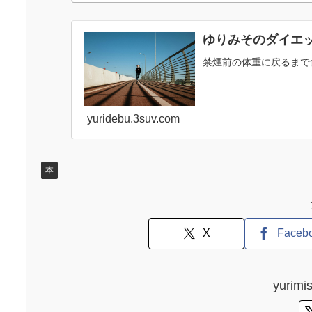
ゆりみそのダイエ
禁煙前の体重に戻るまで
yuridebu.3suv.com
本
X
Faceb
yuri