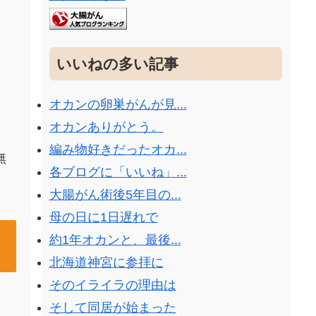
いいねの多い記事
オカンの卵巣がんが見...
オカンありがとう。
編み物好きだったオカ...
無
各ブログに「いいね」...
大腸がん術後5年目の...
母の日に1日遅れで
約1年オカンと、最後...
北海道神宮に参拝に
そのイライラの理由は
そして同居が始まった