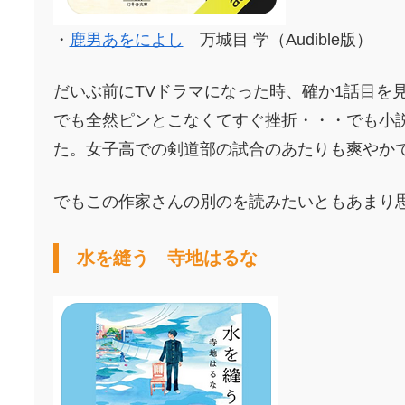
・
鹿男あをによし
万城目 学
（
Audible
版）
だいぶ前にTVドラマになった時、確か1話目を
でも全然ピンとこなくてすぐ挫折・・・でも小
た。女子高での剣道部の試合のあたりも爽やか
でもこの作家さんの別のを読みたいともあまり
水を縫う
寺地はるな