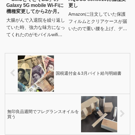
Galaxy 5G mobile Wi-Fiに
更し
機種変更してから2か月。
Amazonに注文していた保護
大腸がんで入退院を繰り返し
フィルムとクリアケースが届
ていた時、強力な味方になっ
いたので重い腰を上げ、デー
てくれたのがモバイルwifiル
タ移行した。ネットでやり方
ーター。最初はレンタルや兄
を検索しながらだったけど、
のUQ WiMAXを借りてたけ
すでにネットで見る情報よ
れど、ネット環境の無い...
り...
国税還付金＆3月バイト給与明細書
無印良品週間でフレグランスオイルを
買う