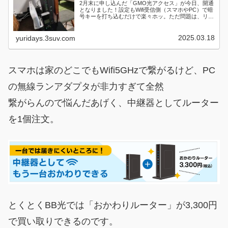
2月末に申し込んだ「GMO光アクセス」が今日、開通
となりました！設定もWifi受信側（スマホやPC）で暗
号キーを打ち込むだけで楽々ホッ。ただ問題は、リビ
ン...
2025.03.18
yuridays.3suv.com
スマホは家のどこでもWifi5GHzで繋がるけど、PC
の無線ランアダプタが非力すぎて全然
繋がらんので悩んだあげく、中継器としてルーター
を1個注文。
とくとくBB光では「おかわりルーター」が3,300円
で買い取りできるのです。