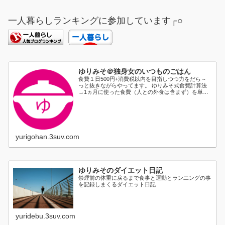
一人暮らしランキングに参加しています┌○
ゆりみそ＠独身女のいつものごはん
食費１日500円+消費税以内を目指しつつ力をだら～
っと抜きながらやってます。 ゆりみそ式食費計算法
→1ヵ月に使った食費（人との外食は含まず）を単純
に日割り...
yurigohan.3suv.com
ゆりみそのダイエット日記
禁煙前の体重に戻るまで食事と運動とラン二ングの事
を記録しまくるダイエット日記
yuridebu.3suv.com