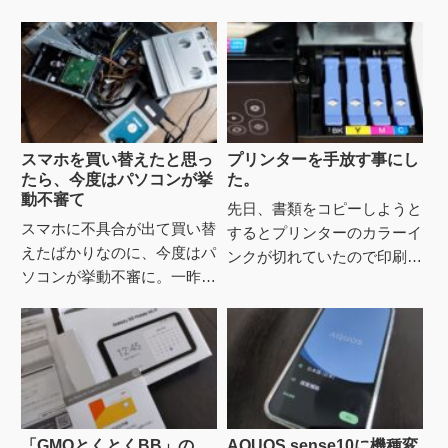
スマホを買い替えたと思っ
プリンターを手放す事にし
たら、今度はパソコンが挙
た。
動不審て
先日、書類をコピーしようと
スマホに不具合が出て買い替
するとプリンターのカラーイ
えたばかりなのに、今度はパ
ンクが切れていたので印刷で
ソコンが挙動不審に。一昨
きなかった。印刷したい書類
日、急に動作がガクッと重く
はモノクロで良いんだけど、
なって全然使えなくなった。
うちのプリンターは、カラー
再起動した後も、タスクバー
イン...
を読み...
「GMOとくとくBB」の
AQUOS sense10に機種変