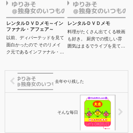
ションマット・デイモン テ
リー・ギリアム ヒース・レ
ジ...
レンタルＤＶＤメモ～イン
レンタルＤＶＤメモ
ファナル・アフェア～
料理がたくさん出てくる映画
以前、ディパーテッドを見て
も好き。 厨房での慌しい雰
面白かったので そのリメイ
囲気はまるでライブを見てい
ク元であるインファナル・ア
るようなワクワクをくれる。
フェアを見たいと思いつつ
最近リストランテの夜を見て
早・・・年。 やっと見た。
良かったので、 そういえ
ディパーテッドでディカプリ
ば、...
オが...
去年やり残した
そんな毎日