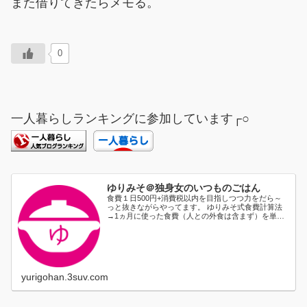
また借りてきたらメモる。
0
一人暮らしランキングに参加しています┌○
ゆりみそ＠独身女のいつものごはん
食費１日500円+消費税以内を目指しつつ力をだら～
っと抜きながらやってます。 ゆりみそ式食費計算法
→1ヵ月に使った食費（人との外食は含まず）を単純
に日割り...
yurigohan.3suv.com