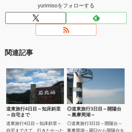
yurimisoをフォローする
関連記事
道東旅行4日目～知床斜里
◎道東旅行3日目～開陽台
～自宅まで
～裏摩周湖～
道東旅行4日目～知床斜里～
◎道東旅行3日目～開陽台～
自宅までさて、行きたかった
裏摩周湖～羅臼から開陽台を