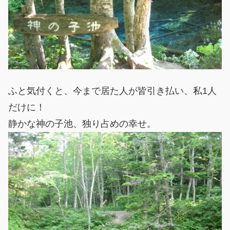
ふと気付くと、今まで居た人が皆引き払い、私1人
だけに！
静かな神の子池、独り占めの幸せ。