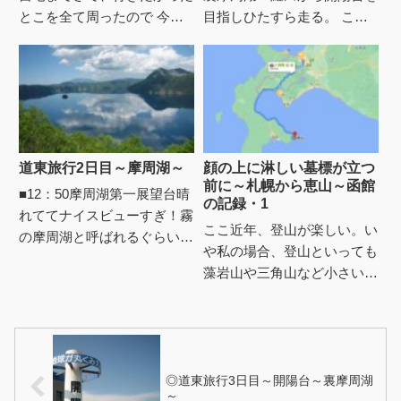
とこを全て周ったので 今後
目指しひたすら走る。 これ
どうするかとホテルで考え
が、道がたいくつでたいくつ
た。当初の予定としては●知
で。 ずーっと牛・牛・牛で
床斜里～見落としたとこ色々
同じとこをグルグルまわって
～帯広...
るよ...
道東旅行2日目～摩周湖～
顔の上に淋しい墓標が立つ
前に～札幌から恵山～函館
■12：50摩周湖第一展望台晴
の記録・1
れててナイスビューすぎ！霧
ここ近年、登山が楽しい。い
の摩周湖と呼ばれるぐらい、
や私の場合、登山といっても
霧ばっかりの摩周湖がこんな
藻岩山や三角山など小さい子
に晴れるなんて年に数回だっ
供でも登れるような低山ばか
てバスガイドさんが。（隣
りなので、トレッキングと言
で...
った方がいいのかな。高い山
も行...
◎道東旅行3日目～開陽台～裏摩周湖
～