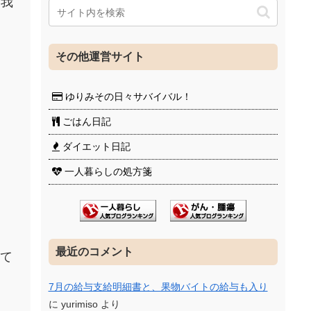
、我
その他運営サイト
ゆりみその日々サバイバル！
ごはん日記
ダイエット日記
一人暮らしの処方箋
最近のコメント
って
7月の給与支給明細書と、果物バイトの給与も入り
に
yurimiso
より