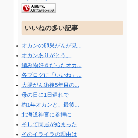
いいねの多い記事
オカンの卵巣がんが見...
オカンありがとう。
編み物好きだったオカ...
各ブログに「いいね」...
大腸がん術後5年目の...
母の日に1日遅れで
約1年オカンと、最後...
北海道神宮に参拝に
そして同居が始まった
そのイライラの理由は