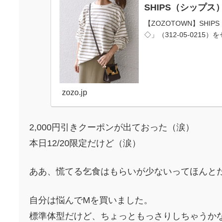
SHIPS（シップス
【ZOZOTOWN】SH
◇」（312-05-021
zozo.jp
2,000円引きクーポンが出ておった（涙）
本日12/20限定だけど（涙）
ああ、慌てる乞食はもらいが少ないってほんと
自分は悩んでMを買いました。
標準体型だけど、ちょっともっさりしちゃうか