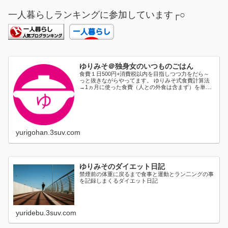
一人暮らしランキングに参加しています┌○
ゆりみそ＠独身女のいつものごはん
食費１日500円+消費税以内を目指しつつ力をだら～
っと抜きながらやってます。 ゆりみそ式食費計算法
→1ヵ月に使った食費（人との外食は含まず）を単純
に日割り...
yurigohan.3suv.com
ゆりみそのダイエット日記
禁煙前の体重に戻るまで食事と運動とラン二ングの事
を記録しまくるダイエット日記
yuridebu.3suv.com