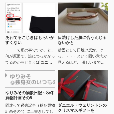
あわてるこじきはもらいが
日焼けした肌に合うんじゃ
すくない
ないかと
・・・て私の事ですか。と、
断固として日焼け反対。ぐ
何が原因で、誰につっかかっ
っ。・・・という固い意志が
てるのかｗと言えば ユニク
見えるほど、 激しいまでに
ロですよシームレスショーツ
日焼けガードをして歩く女性
が生産終了になった話です
をたまにみかける。手袋、腕
λ......つい最近、メールで...
カバーはもちろん、 溶接工
の人が...
ゆりみその物欲日記～秋冬
買物計画その5
間違って過去記事（秋冬買物
ダニエル・ウェリントンの
クリスマスギフトを
計画その4）に上書きしてし