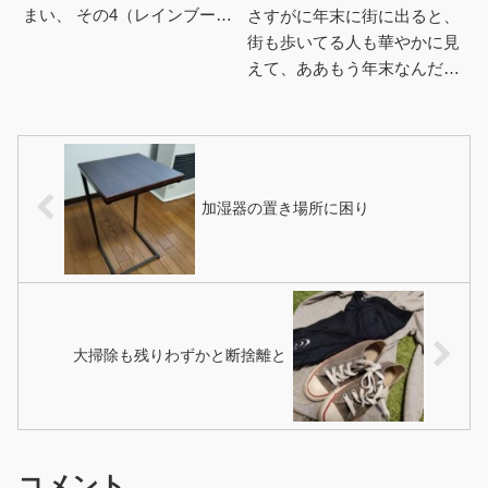
まい、 その4（レインブーツ
さすがに年末に街に出ると、
の記事）を消してしまった
街も歩いてる人も華やかに見
λ.....さて、洋服予算残金
えて、ああもう年末なんだク
54,751円。 雪降った...
リスマスだよな、と急に実感
がわいてきた。今年もクリス
マスは安定のぼっち予定だけ
ど先...
加湿器の置き場所に困り
大掃除も残りわずかと断捨離と
コメント