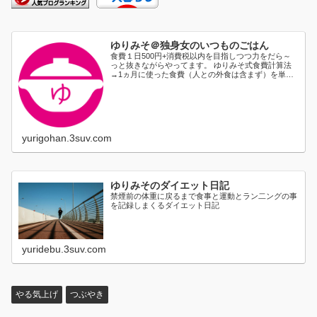
ゆりみそ＠独身女のいつものごはん
食費１日500円+消費税以内を目指しつつ力をだら～
っと抜きながらやってます。 ゆりみそ式食費計算法
→1ヵ月に使った食費（人との外食は含まず）を単純
に日割り...
yurigohan.3suv.com
ゆりみそのダイエット日記
禁煙前の体重に戻るまで食事と運動とラン二ングの事
を記録しまくるダイエット日記
yuridebu.3suv.com
やる気上げ
つぶやき