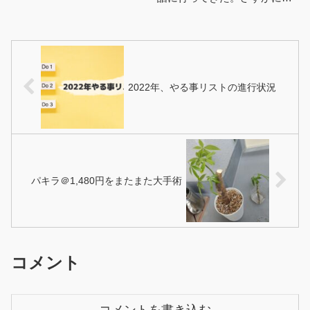
うスイスイお参り出来るんじ
ﾓ...
ゃない？とトレランリュック
背負って初詣ラン。今週まる
まるバ...
2022年、やる事リストの進行状況
パキラ＠1,480円をまたまた大手術
コメント
コメントを書き込む