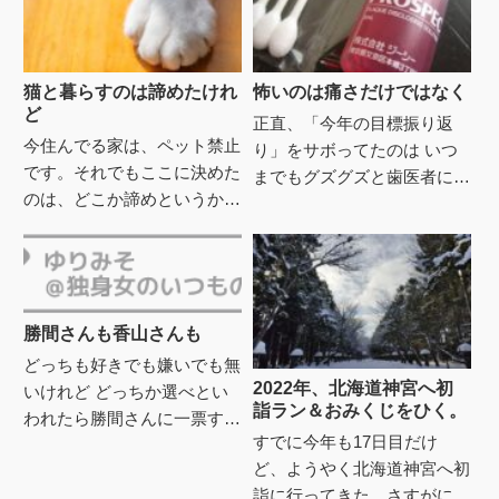
猫と暮らすのは諦めたけれ
怖いのは痛さだけではなく
ど
正直、「今年の目標振り返
今住んでる家は、ペット禁止
り」をサボってたのは いつ
です。それでもここに決めた
までもグズグズと歯医者に行
のは、どこか諦めというか、
かない自分が恥ずかしかった
自分にはペットを一生かけて
のもある。今年に入り、ネッ
面倒を見る覚悟が無かったか
トで調べて行く歯医者だけは
らだと思うし、それで良かっ
決めた...
たん...
勝間さんも香山さんも
どっちも好きでも嫌いでも無
2022年、北海道神宮へ初
いけれど どっちか選べとい
詣ラン＆おみくじをひく。
われたら勝間さんに一票すｖ
すでに今年も17日目だけ
そんな感じで興味はほとんど
ど、ようやく北海道神宮へ初
無いのだが こないだ勝間さ
詣に行ってきた。さすがにも
んが良い事言ってたのでﾒﾓﾒ