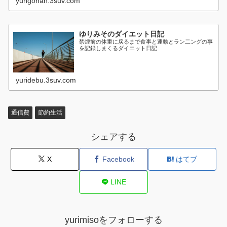
yurigohan.3suv.com
ゆりみそのダイエット日記
禁煙前の体重に戻るまで食事と運動とラン二ングの事
を記録しまくるダイエット日記
yuridebu.3suv.com
通信費
節約生活
シェアする
X
Facebook
はてブ
LINE
yurimisoをフォローする