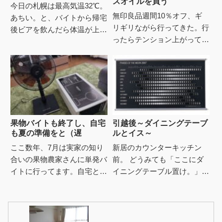
スオイルを買う
今日の札幌は最高気温32℃。
無印良品週間10％オフ、ギ
あちい。と、バイトから帰宅
リギリながら行ってきた。行
後ビアを飲んだら体温が上が
ったらテンション上がってし
って暑くなり、ついにアレの
まい、迷ってたアレもこれも
出番かと（ガサゴソついさっ
と買ってしまった。これだ
き、扇風機を組み立て今季デ
け、買いに行ったんだけどね
ビ...
（汗）...
果物バイトも終了し、自宅
引越後～ダイニングテーブ
も夏の準備をと（遅
ルとイス～
ここ数年、7月は実家の知り
新居のカウンターキッチン
合いの果物農家さんに単発バ
前。 どうみても「ここにダ
イトに行ってます。自宅と実
イニングテーブル置け。」と
家を毎週往復の肉体労働バイ
言ってるようにしか思えんス
トマンを3週間、それも火曜
ペースなので言われるまま
に終わったので自宅に戻り通
に・・・（被害妄想ｗ）置い
常モ...
てみた...