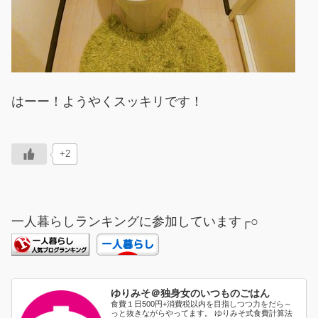
はーー！ようやくスッキリです！
+2
一人暮らしランキングに参加しています┌○
ゆりみそ＠独身女のいつものごはん
食費１日500円+消費税以内を目指しつつ力をだら～
っと抜きながらやってます。 ゆりみそ式食費計算法