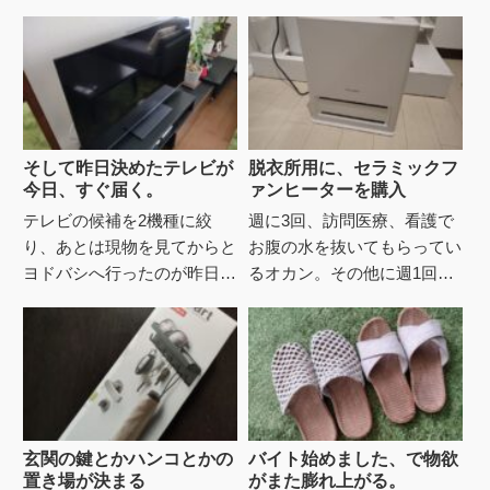
そして昨日決めたテレビが
脱衣所用に、セラミックフ
今日、すぐ届く。
ァンヒーターを購入
テレビの候補を2機種に絞
週に3回、訪問医療、看護で
り、あとは現物を見てからと
お腹の水を抜いてもらってい
ヨドバシへ行ったのが昨日。
るオカン。その他に週1回、
検討して絞った2機種がちょ
シャワーの介助に訪問看護を
うど隣合わせで陳列されてた
お願いしている。お腹に管が
ので、比較するのに最適でし
入ってるのでお風呂は入れず
た。検...
シャ...
玄関の鍵とかハンコとかの
バイト始めました、で物欲
置き場が決まる
がまた膨れ上がる。