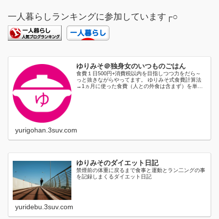
一人暮らしランキングに参加しています┌○
ゆりみそ＠独身女のいつものごはん
食費１日500円+消費税以内を目指しつつ力をだら～
っと抜きながらやってます。 ゆりみそ式食費計算法
→1ヵ月に使った食費（人との外食は含まず）を単純
に日割り...
yurigohan.3suv.com
ゆりみそのダイエット日記
禁煙前の体重に戻るまで食事と運動とラン二ングの事
を記録しまくるダイエット日記
yuridebu.3suv.com