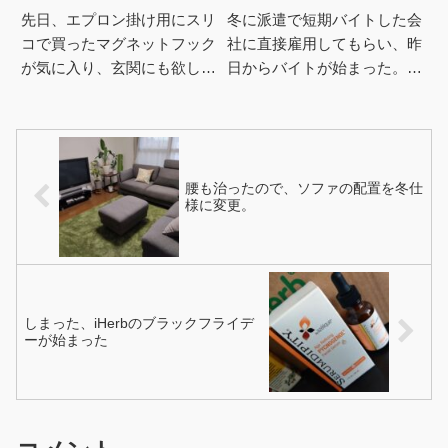
先日、エプロン掛け用にスリ
冬に派遣で短期バイトした会
コで買ったマグネットフック
社に直接雇用してもらい、昨
が気に入り、玄関にも欲しく
日からバイトが始まった。バ
なった。スリコのはマグネッ
イトは週3回なのでガツガツ
トがかなり強力で、玄関の鍵
稼ぐ感じではないけれど、そ
掛けにどうだろう？と試して
れでも先の予測が立たないフ
みた...
リー...
腰も治ったので、ソファの配置を冬仕
様に変更。
しまった、iHerbのブラックフライデ
ーが始まった