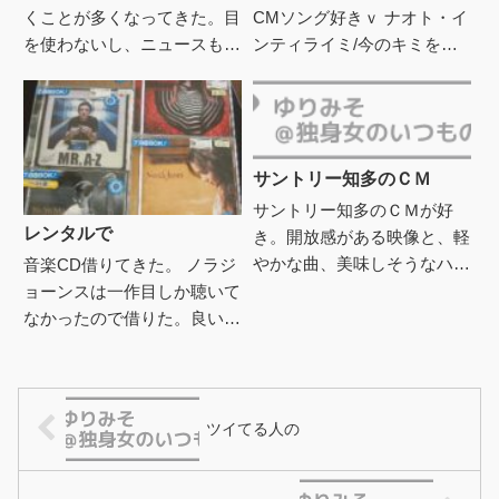
くことが多くなってきた。目
CMソング好きｖ ナオト・イ
を使わないし、ニュースも聴
ンティライミ/今のキミを忘
けるし、気のせいか電気も安
れない泣いたりーわらあたり
い気がする。新聞をとってい
ーー♪ ついこのフレーズを一
たのも試しに一時休止してみ
緒に歌ったりたまに思い出
たら...
し...
サントリー知多のＣＭ
サントリー知多のＣＭが好
レンタルで
き。開放感がある映像と、軽
やかな曲、美味しそうなハイ
音楽CD借りてきた。 ノラジ
ボール。 撮影場所はわから
ョーンスは一作目しか聴いて
ないけれど、北海道の積丹半
なかったので借りた。良い良
島あたりを思い出す。 青い
いｖJason Mrazは最新を買
海、や...
ってよく車で聴くので1st2nd
も借りてみた。...
ツイてる人の