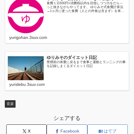
食費１日500円+消費税以内を目指しつつ力をだら～
っと抜きながらやってます。 ゆりみそ式食費計算法
→1ヵ月に使った食費（人との外食は含まず）を単純
に日割り...
yurigohan.3suv.com
ゆりみそのダイエット日記
禁煙前の体重に戻るまで食事と運動とラン二ングの事
を記録しまくるダイエット日記
yuridebu.3suv.com
音楽
シェアする
X
Facebook
はてブ