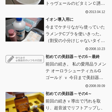
トゥヴェールのビタミンＣ誘導
体パウダー50ｇ！はい、スッカ
2013.04.12
ラカン♪このパウダーで美顔器
イオン導入用に
のイオン導入...
今までケチりながら使っていた
ラメンテCプラを使いきった。
（割安の小分けじゃないタイプ
が出てた。知らんかった。 私は
2008.10.23
旧商品？の小分けタイプを
初めての美顔器～その5～最終
5,544円で...
前回の続き。 私の愛用品ラメン
テ オーロラシューティカルG
ゴールド ｖ 今日まで美顔器を1
ヵ月ちょい使った感想。ｻｲｺー
2008.09.09
ですもう手放したくない （てか
初めての美顔器～その4～
無...
前回の続きｖ導出で汚れを取
り、超音波でリフトアップし、