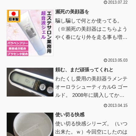
2013.07.22
る。もちろん日焼け止めをたっ
瀕死の美顔器を
ぷり塗って...
騙し騙しで何とか使ってる。
（※瀕死の美顔器はこちらよう
やく春になり外を走る事も増え
たのでシミ対策にとビタミンC
導入、フェイスラインのぼやけ
2013.05.03
ｗに超音波、とフ...
頼む、まだ頑張ってくれと
わたくし愛用の美顔器ラメンテ
オーロラシューティカルG ゴー
ルド。 2008年に購入してから
早5年・・・λ...... ｶｻｯ使うとそ
2013.04.15
れなりに調子が良いの...
使い切る快感
使い切る快感シリーズ。（いつ
出来た。ｗ）今回空にしたのは