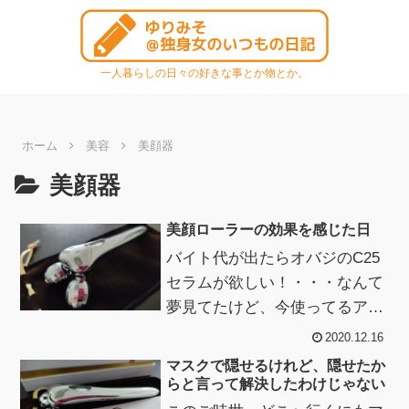
一人暮らしの日々の好きな事とか物とか。
ホーム
美容
美顔器
美顔器
美顔ローラーの効果を感じた日
バイト代が出たらオバジのC25
セラムが欲しい！・・・なんて
夢見てたけど、今使ってるアス
タリフトの化粧水や先行美容液
2020.12.16
も切れそうになってきたのでオ
マスクで隠せるけれど、隠せたか
バジをやめて...
らと言って解決したわけじゃない