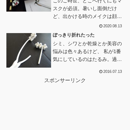
このご時世、どこへ行くにもマ
スクが必須。暑いし面倒だけ
ど、出かける時のメイクは顔半
分で済むので楽だし、口元のほ
2020.08.13
うれい線も隠せるぞﾌﾌ・・・と
ぽっきり折れたった
マスクで色々隠...
シミ、シワとか乾燥とか美容の
悩みは色々あるけど、 私が1番
気にしているのはたるみ。過
去、マッサージやらクリームや
2016.07.13
ら試したり小顔矯正の本とか買
スポンサーリンク
ったり 色々や...