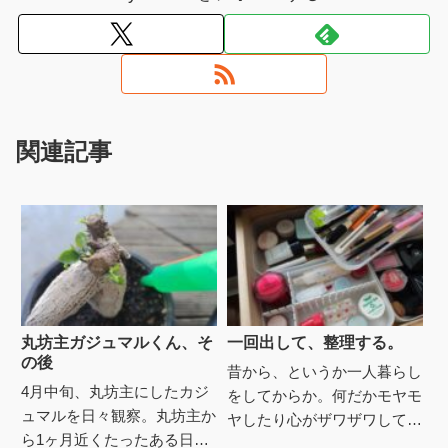
関連記事
丸坊主ガジュマルくん、そ
一回出して、整理する。
の後
昔から、というか一人暮らし
4月中旬、丸坊主にしたカジ
をしてからか。何だかモヤモ
ュマルを日々観察。丸坊主か
ヤしたり心がザワザワして落
ら1ヶ月近くたったある日、
ち着かない時、クローゼット