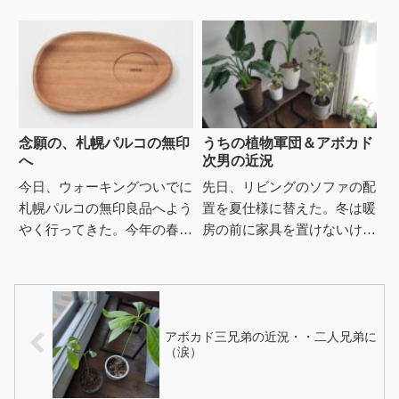
芽が出てるのを発見、すご
の中身を全部外に出し、1か
い！！それから1週間後、葉
ら全部たたみ直したりする
っぱらしくなってきました。
癖？が...
すごい...
念願の、札幌パルコの無印
うちの植物軍団＆アボカド
へ
次男の近況
今日、ウォーキングついでに
先日、リビングのソファの配
札幌パルコの無印良品へよう
置を夏仕様に替えた。冬は暖
やく行ってきた。今年の春に
房の前に家具を置けないけれ
北海道最大級のお店としてリ
ど、もうリビングで暖房を使
ニューアルオープンしたんだ
う事は無いと踏み。今日はあ
けど、コロナもあるし、大通
いにく寒くなったけど、ここ
り方...
数日...
アボカド三兄弟の近況・・二人兄弟に
（涙）