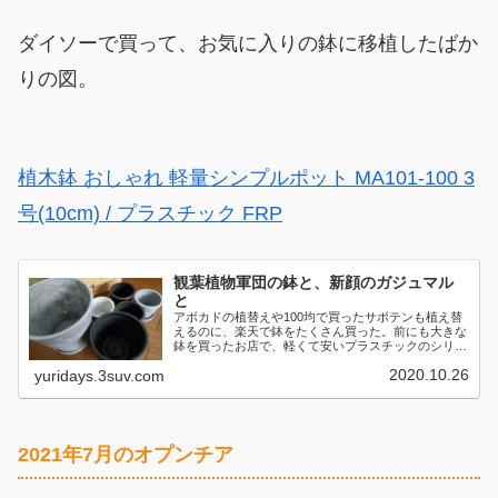
ダイソーで買って、お気に入りの鉢に移植したばか
りの図。
植木鉢 おしゃれ 軽量シンプルポット MA101-100 3
号(10cm) / プラスチック FRP
観葉植物軍団の鉢と、新顔のガジュマル
と
アボカドの植替えや100均で買ったサボテンも植え替
えるのに、楽天で鉢をたくさん買った。前にも大きな
鉢を買ったお店で、軽くて安いプラスチックのシリー
ズを大小...
2020.10.26
yuridays.3suv.com
2021年7月のオプンチア