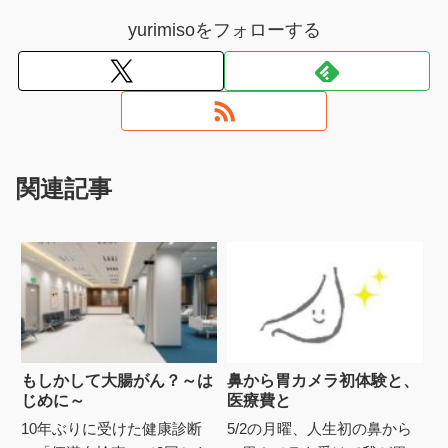
yurimisoをフォローする
関連記事
もしかして大腸がん？～は
鼻から胃カメラ初体験と、
じめに～
医療費と
10年ぶりに受けた健康診断
5/2の月曜、人生初の鼻から