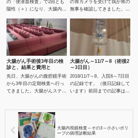
の「便潜血検査」で2回とも
の胃カメラを受けて我が胃の
陽性（＋）になり、大腸内視
無事を確認してきました。胃
鏡検査を受けてきたのが
カメラを受けるはめになった
2018年10月4日。それから怒
理由は、その一週間前の大腸
涛のように検査と入院、そし
がん術後の定期検査のCTで
て...
C...
大腸がん手術後3年目の検
大腸がん～11/7～8（術後2
診と、結果と費用と
～3日目）
先日、大腸がんの腹腔鏡手術
2018/11/7～8、入院6～7日目
から3年目の定期検査へ行っ
の記録です。（後日記録して
てきました。大腸がんステー
います）前回までの記事はこ
ジ3aの私の場合、術後5年間
ちらです。11/7（水）・入院
は30～40％の再発確率があ
6日目（術後2日目）前日微
るため3ヵ月毎に検査に通
熱を出したもの...
わ...
大腸内視鏡検査～その3～小さいポリ
ープの病理診断結果