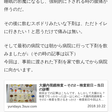
睡眠の邪魔になるし、強制的に下される時の腹痛が
伴うのだ。
その後に飲むスポドリみたいな下剤は、ただトイレ
に行きたい！と思うだけで痛みは無い。
そして最初の病院では朝から病院に行って下剤を飲
みましたが↓（その時の記事は以下）
今回は、事前に渡された下剤を家で飲んでから病院
に向かいます。
大腸内視鏡検査～その2～検査前日～当日
の診断
前回までの記事はこちらです。もしかして大腸がん？
検査で引っかかった話～はじめに～大腸内視鏡検査～
その1～検査を受けるきっかけ・検査前日今回は大腸
内視鏡検査...
2018.10.22
yuridays.3suv.com