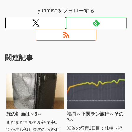
yurimisoをフォローする
関連記事
旅の計画は～3～
福岡～下関ラン旅行～その
3～
まだまだネルネルﾈﾙネ中。
※旅の行程1日目：札幌→福
てかネルﾈﾙし始めたら終わ