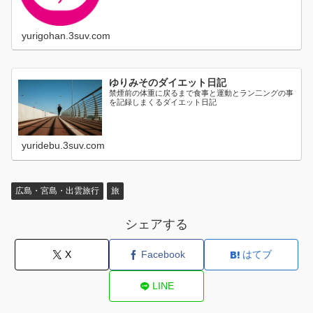
yurigohan.3suv.com
ゆりみそのダイエット日記
禁煙前の体重に戻るまで食事と運動とラン二ングの事
を記録しまくるダイエット日記
yuridebu.3suv.com
広島・宮島・出雲旅行
旅
シェアする
X
Facebook
はてブ
LINE