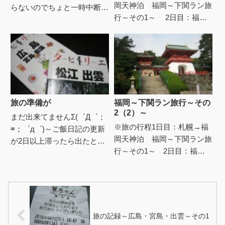
岡天神泊 福岡～下関ラン旅
らないのでちょと一時中断
行～その1～ 2日目：福岡
中。しかしキャリーバッグを
天神→下関泊 福岡～下関ラ
どうすんべと迷ってた時、
ン旅行～その2（1）～ 2日
ちょうど無印見てたら安いの
目：福岡天神→下関泊 福...
発見...
旅の準備が
福岡～下関ラン旅行～その
2（2）～
まだ出来てませんΣ(゜Д゜；
※旅の行程1日目：札幌→福
≡；゜д゜)～ご飯日記の更新
岡天神泊 福岡～下関ラン旅
が2日以上滞ったら出たと思
行～その1～ 2日目：福岡
ってくだされ～日記・雑談
天神→下関泊 福岡～下関ラ
(その他)ブログランキングへ
ン旅行～その2（1）～ 2日
にほんブログ村 ライフス...
目：福岡天神→下関泊 福岡
～...
旅の記録～広島・宮島・出雲～その1